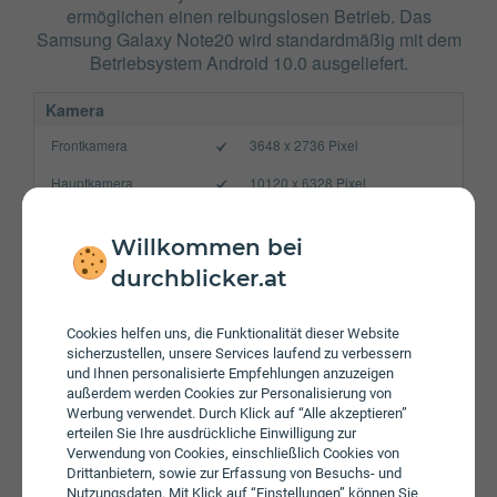
ermöglichen einen reibungslosen Betrieb. Das
Samsung Galaxy Note20 wird standardmäßig mit dem
Betriebsystem Android 10.0 ausgeliefert.
Kamera
Frontkamera
3648 x 2736 Pixel
Hauptkamera
10120 x 6328 Pixel
Verbindung
Willkommen bei
Bluetooth
5.0
durchblicker.at
NFC
WLAN
802.11 a/b/g/n/ac/6
Cookies helfen uns, die Funktionalität dieser Website
sicherzustellen, unsere Services laufend zu verbessern
Gerät
und Ihnen personalisierte Empfehlungen anzuzeigen
außerdem werden Cookies zur Personalisierung von
Akku
4300 mAh
Werbung verwendet. Durch Klick auf “Alle akzeptieren”
erteilen Sie Ihre ausdrückliche Einwilligung zur
Speicherkarte
Verwendung von Cookies, einschließlich Cookies von
Drittanbietern, sowie zur Erfassung von Besuchs- und
Betriebssystem
Android 10.0
Nutzungsdaten. Mit Klick auf “Einstellungen” können Sie