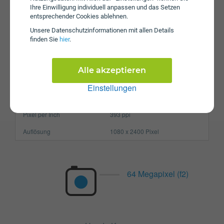
Ihre Einwilligung individuell anpassen und das Setzen
Prozessor
Octa-Core
entsprechender Cookies ablehnen.
Arbeitsspeicher
8 GB
Unsere Daten­schutz­informationen mit allen Details
finden Sie
hier
.
SIM-Karte
Nano-SIM
Größe (H x B x T)
161.6 x 75.2 x 8.3 mm
Alle akzeptieren
Gewicht
192g
Einstellungen
Display
Pixel per Inch
393 ppi
Auflösung
1080 x 2400 Pixel
64 Megapixel (f2)