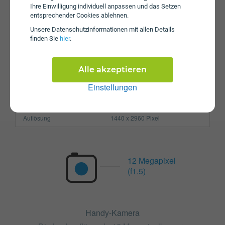
Ihre Einwilligung individuell anpassen und das Setzen
Arbeitsspeicher
6 GB
entsprechender Cookies ablehnen.
Unsere Daten­schutz­informationen mit allen Details
SIM-Karte
Nano-SIM
finden Sie
hier
.
Größe (H x B x T)
161.9 x 76.4 x 8.8 mm
Gewicht
201g
Alle akzeptieren
Display
Einstellungen
Pixel per Inch
516 ppi
Auflösung
1440 x 2960 Pixel
12 Megapixel
(f1.5)
Handy-Kamera