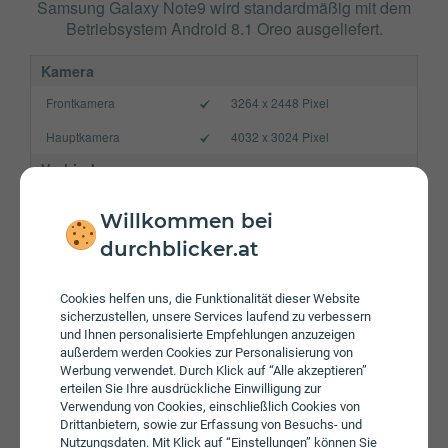
Samsung Galaxy Note9 wird standardmäßig mit dem
Betriebsystem Android 8.1 Oreo ausgeliefert.
Kamera
Frontkamera
3264 x 2448 Pixel
Hauptkamera
4032 x 3024 Pixel
Verbindung
Bluetooth
5.0
Willkommen bei
NFC
durchblicker.at
WLAN
a/b/g/n/ac
Cookies helfen uns, die Funktionalität dieser Website
Gerät
sicherzustellen, unsere Services laufend zu verbessern
und Ihnen personalisierte Empfehlungen anzuzeigen
Akku
4000 mAh
außerdem werden Cookies zur Personalisierung von
Werbung verwendet. Durch Klick auf “Alle akzeptieren”
Speicherkarte
max. 512 GB
erteilen Sie Ihre ausdrückliche Einwilligung zur
Verwendung von Cookies, einschließlich Cookies von
Betriebssystem
Android 8.1 Oreo
Drittanbietern, sowie zur Erfassung von Besuchs- und
Prozessor
Octa-Core
Nutzungsdaten. Mit Klick auf “Einstellungen” können Sie