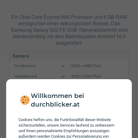
Ein Octa-Core Exynos 990 Prozessor und 6 GB RAM
ermöglichen einen reibungslosen Betrieb. Das
Samsung Galaxy S20 FE 6GB (Generalüberholt) wird
standardmäßig mit dem Betriebsystem Android 10.0
ausgeliefert.
Kamera
Frontkamera
6528 x 4896 Pixel
Hauptkamera
4032 x 3024 Pixel
Verbindung
Willkommen bei
Bluetooth
5.0
durchblicker.at
NFC
WLAN
802.11 a/b/g/n/ac/6
Cookies helfen uns, die Funktionalität dieser Website
sicherzustellen, unsere Services laufend zu verbessern
Gerät
und Ihnen personalisierte Empfehlungen anzuzeigen
außerdem werden Cookies zur Personalisierung von