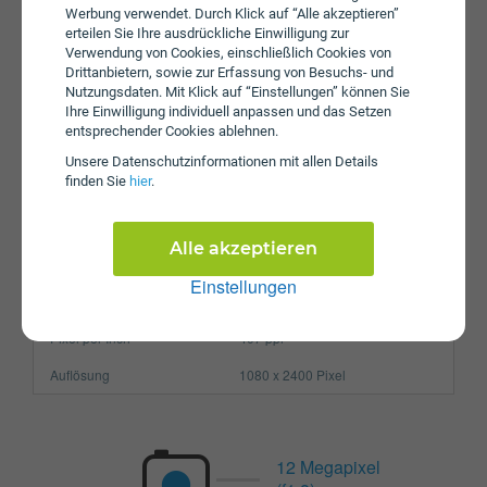
Akku
4500 mAh
Werbung verwendet. Durch Klick auf “Alle akzeptieren”
erteilen Sie Ihre ausdrückliche Einwilligung zur
Speicherkarte
max. 1000 GB
Verwendung von Cookies, einschließlich Cookies von
Drittanbietern, sowie zur Erfassung von Besuchs- und
Betriebssystem
Android 10.0
Nutzungsdaten. Mit Klick auf “Einstellungen” können Sie
Ihre Einwilligung individuell anpassen und das Setzen
Prozessor
Octa-Core
entsprechender Cookies ablehnen.
Arbeitsspeicher
6 GB
Unsere Daten­schutz­informationen mit allen Details
finden Sie
hier
.
SIM-Karte
Nano-SIM
Größe (H x B x T)
159.8 x 74.5 x 8.4 mm
Alle akzeptieren
Gewicht
190g
Einstellungen
Display
Pixel per Inch
407 ppi
Auflösung
1080 x 2400 Pixel
12 Megapixel