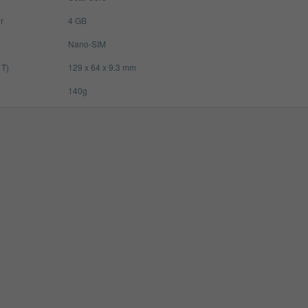
r
4 GB
Nano-SIM
 T)
129 x 64 x 9.3 mm
140g