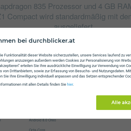
pdragon 835 Prozessor und 4 GB RAM 
Z1 Compact wird standardmäßig mit de
ausgeliefert.
men bei durchblicker.at
Verbindung
ie Funktionalität dieser Website sicherzustellen, unsere Services laufend zu v
3264 x 2448 Pixel
Bluetooth
fehlungen anzuzeigen außerdem werden Cookies zur Personalisierung von Werb
 akzeptieren” erteilen Sie Ihre ausdrückliche Einwilligung zur Verwendung von Co
5057 x 3796 Pixel
NFC
s von Drittanbietern, sowie zur Erfassung von Besuchs- und Nutzungsdaten. Mit
en Sie Ihre Einwilligung individuell anpassen und das Setzen entsprechender Co
WLAN
nformationen mit allen Details finden Sie
hier
.
Display
2700 mAh
Pixel per Inch
31
Alle ak
max. 256 GB
Auflösung
72
m
Android 8.0 Oreo
Octa-Core