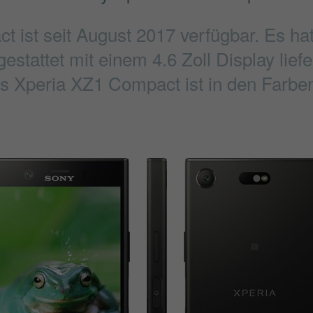
 ist seit August 2017 verfügbar. Es h
estattet mit einem 4.6 Zoll Display lie
as Xperia XZ1 Compact ist in den Farben