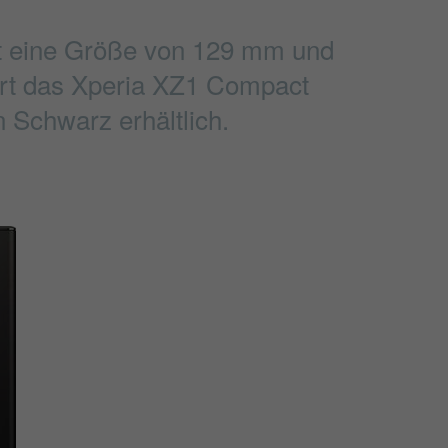
at eine Größe von 129 mm und
fert das Xperia XZ1 Compact
 Schwarz erhältlich.