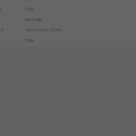
r
3 GB
Nano-SIM
 T)
154.4 x 75.8 x 7.8 mm
180g