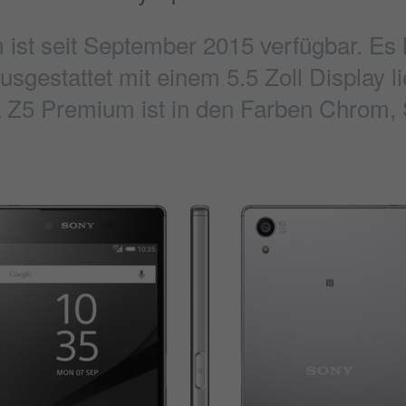
ist seit September 2015 verfügbar. Es
sgestattet mit einem 5.5 Zoll Display 
a Z5 Premium ist in den Farben Chrom, 