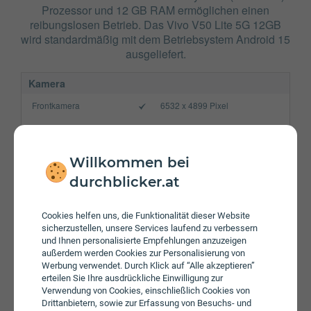
Prozessor und 12 GB RAM ermöglichen einen
reibungslosen Betrieb. Das Vivo V50 Lite 5G 12GB
wird standardmäßig mit dem Betriebsystem Android 15
ausgeliefert.
Kamera
Frontkamera
6532 x 4899 Pixel
Hauptkamera
8165 x 6124 Pixel
Verbindung
Willkommen bei
Bluetooth
5.4
durchblicker.at
NFC
Cookies helfen uns, die Funktionalität dieser Website
WLAN
a/b/g/n/ac
sicherzustellen, unsere Services laufend zu verbessern
und Ihnen personalisierte Empfehlungen anzuzeigen
Gerät
außerdem werden Cookies zur Personalisierung von
Werbung verwendet. Durch Klick auf “Alle akzeptieren”
Akku
6500 mAh
erteilen Sie Ihre ausdrückliche Einwilligung zur
Verwendung von Cookies, einschließlich Cookies von
Speicherkarte
Drittanbietern, sowie zur Erfassung von Besuchs- und