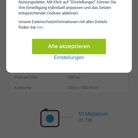
Nutzungsdaten. Mit Klick auf “Einstellungen” können Sie
Betriebssystem
Android 15
Ihre Einwilligung individuell anpassen und das Setzen
Prozessor
Octa-Core
entsprechender Cookies ablehnen.
Unsere Daten­schutz­informationen mit allen Details
Arbeitsspeicher
12 GB
finden Sie
hier
.
SIM-Karte
Nano-SIM
Größe (H x B x T)
163.8 x 76.3 x 7.8 mm
Alle akzeptieren
Gewicht
197g
Einstellungen
Display
Pixel per Inch
388 ppi
Auflösung
2392 x 1080 Pixel
50 Megapixel
(f1.79)