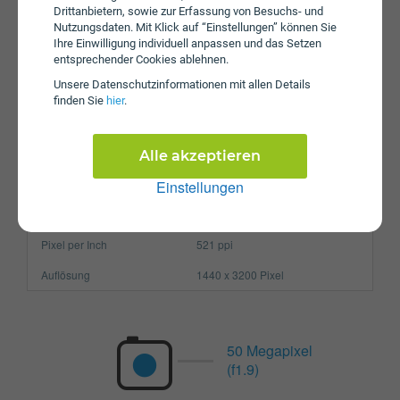
Drittanbietern, sowie zur Erfassung von Besuchs- und
Nutzungsdaten. Mit Klick auf “Einstellungen” können Sie
Betriebssystem
Android 12.0
Ihre Einwilligung individuell anpassen und das Setzen
Prozessor
Octa-Core
entsprechender Cookies ablehnen.
Unsere Daten­schutz­informationen mit allen Details
Arbeitsspeicher
6 GB
finden Sie
hier
.
SIM-Karte
Nano-SIM
Größe (H x B x T)
163.6 x 74.6 x 8.2 mm
Alle akzeptieren
Gewicht
205g
Einstellungen
Display
Pixel per Inch
521 ppi
Auflösung
1440 x 3200 Pixel
50 Megapixel
(f1.9)