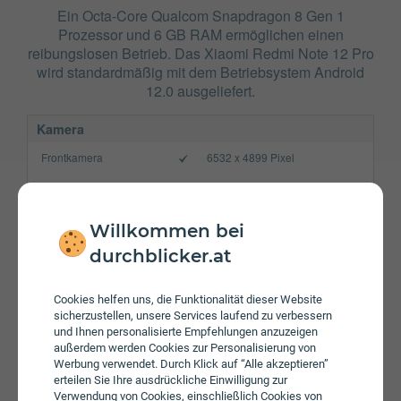
Ein Octa-Core Qualcom Snapdragon 8 Gen 1
Prozessor und 6 GB RAM ermöglichen einen
reibungslosen Betrieb. Das Xiaomi Redmi Note 12 Pro
wird standardmäßig mit dem Betriebsystem Android
12.0 ausgeliefert.
Kamera
Frontkamera
6532 x 4899 Pixel
Hauptkamera
8165 x 6124 Pixel
Verbindung
Willkommen bei
Bluetooth
5.2
durchblicker.at
NFC
Cookies helfen uns, die Funktionalität dieser Website
WLAN
a/​b/​g/​n/​ac/​ax
sicherzustellen, unsere Services laufend zu verbessern
und Ihnen personalisierte Empfehlungen anzuzeigen
Gerät
außerdem werden Cookies zur Personalisierung von
Werbung verwendet. Durch Klick auf “Alle akzeptieren”
Akku
4600 mAh
erteilen Sie Ihre ausdrückliche Einwilligung zur
Verwendung von Cookies, einschließlich Cookies von
Speicherkarte