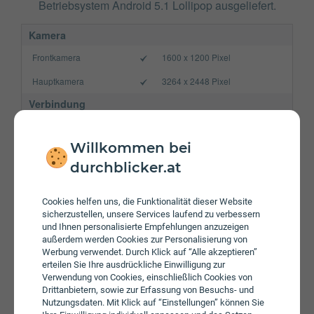
Betriebsystem Android 5.1 Lollipop ausgeliefert.
Kamera
Frontkamera
1600 x 1200 Pixel
Hauptkamera
3264 x 2448 Pixel
Verbindung
Bluetooth
4.0
Willkommen bei
NFC
durchblicker.at
WLAN
b/g/n
Gerät
Cookies helfen uns, die Funktionalität dieser Website
sicherzustellen, unsere Services laufend zu verbessern
Akku
4000 mAh
und Ihnen personalisierte Empfehlungen anzuzeigen
außerdem werden Cookies zur Personalisierung von
Speicherkarte
max. 32 GB
Werbung verwendet. Durch Klick auf “Alle akzeptieren”
erteilen Sie Ihre ausdrückliche Einwilligung zur
Betriebssystem
Android 5.1 Lollipop
Verwendung von Cookies, einschließlich Cookies von
Drittanbietern, sowie zur Erfassung von Besuchs- und
Prozessor
Quad-Core
Nutzungsdaten. Mit Klick auf “Einstellungen” können Sie