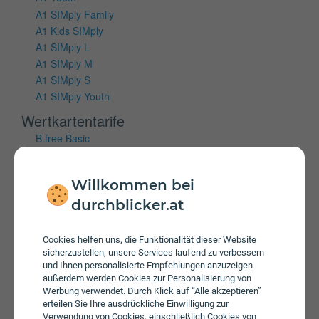
A1 SIMply Family
A1 Kids SIMply
A1 SIMply L
A1 SIMply M
A1 SIMply S
A1 SIMply Youth
Wertkartentarife
B.free Basic
B.free L Wertkarte
B.free M Wertkarte
Willkommen bei
B.free S Wertkarte
durchblicker.at
Mobiles Internet
Vertragstarife
Cookies helfen uns, die Funktionalität dieser Website
sicherzustellen, unsere Services laufend zu verbessern
A1 Cube Internet 100 Flex
und Ihnen personalisierte Empfehlungen anzuzeigen
A1 Cube Internet 150 Flex
außerdem werden Cookies zur Personalisierung von
Werbung verwendet. Durch Klick auf “Alle akzeptieren”
A1 Cube Internet 50 Flex
erteilen Sie Ihre ausdrückliche Einwilligung zur
A1 Youth Cube
Verwendung von Cookies, einschließlich Cookies von