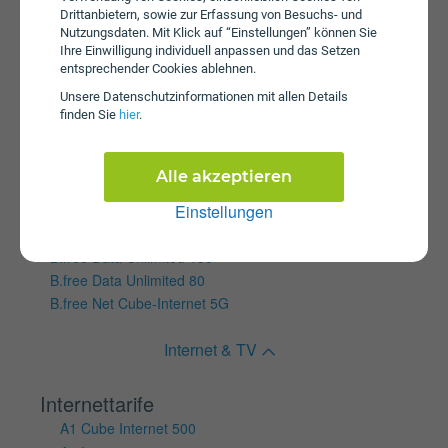
A1 Cube Internet 150
Drittanbietern, sowie zur Erfassung von Besuchs- und
Nutzungsdaten. Mit Klick auf “Einstellungen” können Sie
A1 Cube Internet 250
Ihre Einwilligung individuell anpassen und das Setzen
A1 Cube Internet 50
entsprechender Cookies ablehnen.
A1 Cube Internet 500
Unsere Daten­schutz­informationen mit allen Details
SIMply Data L
finden Sie
hier
.
SIMply Data S
SIMply Data XS
Alle akzeptieren
Wertkartentarife
Einstellungen
B.free Data 12
B.free Data S
B.free Data Unlimited 150
B.free Data Unlimited 80
B.free Net Cube-Internet 5G
Internet & TV
Internettarife
A1 Cube Internet 500