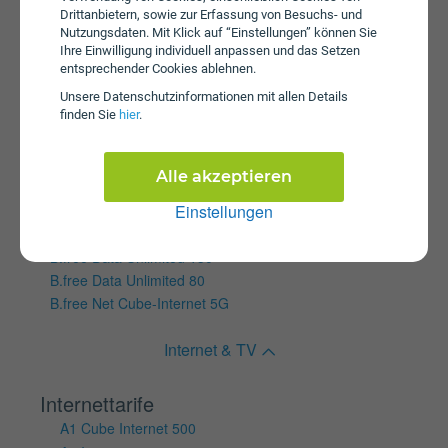
A1 Cube Internet 150
Drittanbietern, sowie zur Erfassung von Besuchs- und
Nutzungsdaten. Mit Klick auf “Einstellungen” können Sie
A1 Cube Internet 250
Ihre Einwilligung individuell anpassen und das Setzen
A1 Cube Internet 50
entsprechender Cookies ablehnen.
A1 Cube Internet 500
Unsere Daten­schutz­informationen mit allen Details
SIMply Data L
finden Sie
hier
.
SIMply Data S
SIMply Data XS
Alle akzeptieren
Wertkartentarife
Einstellungen
B.free Data 12
B.free Data S
B.free Data Unlimited 150
B.free Data Unlimited 80
B.free Net Cube-Internet 5G
Internet & TV
Internettarife
A1 Cube Internet 500