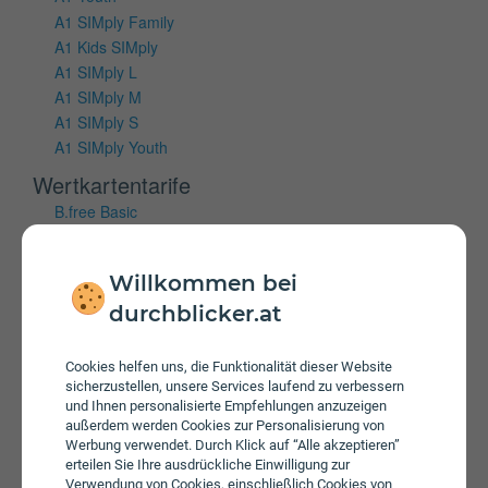
A1 SIMply Family
A1 Kids SIMply
A1 SIMply L
A1 SIMply M
A1 SIMply S
A1 SIMply Youth
Wertkartentarife
B.free Basic
B.free L Wertkarte
B.free M Wertkarte
Willkommen bei
B.free S Wertkarte
durchblicker.at
Mobiles Internet
Vertragstarife
Cookies helfen uns, die Funktionalität dieser Website
sicherzustellen, unsere Services laufend zu verbessern
A1 Cube Internet 100 Flex
und Ihnen personalisierte Empfehlungen anzuzeigen
A1 Cube Internet 150 Flex
außerdem werden Cookies zur Personalisierung von
Werbung verwendet. Durch Klick auf “Alle akzeptieren”
A1 Cube Internet 50 Flex
erteilen Sie Ihre ausdrückliche Einwilligung zur
A1 Youth Cube
Verwendung von Cookies, einschließlich Cookies von