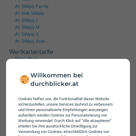
A1 SIMply Family
A1 Kids SIMply
A1 SIMply L
A1 SIMply M
A1 SIMply S
A1 SIMply Xcite
Wertkartentarife
B.free Basic
B.free L Wertkarte
B.free M Wertkarte
Willkommen bei
B.free S Wertkarte
durchblicker.at
Mobiles Internet
Cookies helfen uns, die Funktionalität dieser Website
Vertragstarife
sicherzustellen, unsere Services laufend zu verbessern
und Ihnen personalisierte Empfehlungen anzuzeigen
A1 Cube Internet 100 Flex
außerdem werden Cookies zur Personalisierung von
A1 Cube Internet 150 Flex
Werbung verwendet. Durch Klick auf “Alle akzeptieren”
A1 Cube Internet 50 Flex
erteilen Sie Ihre ausdrückliche Einwilligung zur
Verwendung von Cookies, einschließlich Cookies von
A1 Xcite Cube