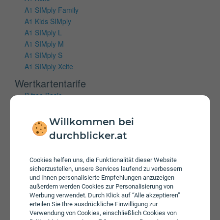
A1 SIMply Family
A1 Kids SIMply
A1 SIMply L
A1 SIMply M
A1 SIMply S
A1 SIMply Xcite
Wertkartentarife
B.free Basic
B.free L Wertkarte
B.free M Wertkarte
Willkommen bei
B.free S Wertkarte
durchblicker.at
Mobiles Internet
Cookies helfen uns, die Funktionalität dieser Website
Vertragstarife
sicherzustellen, unsere Services laufend zu verbessern
und Ihnen personalisierte Empfehlungen anzuzeigen
A1 Cube Internet 100 Flex
außerdem werden Cookies zur Personalisierung von
A1 Cube Internet 150 Flex
Werbung verwendet. Durch Klick auf “Alle akzeptieren”
A1 Cube Internet 50 Flex
erteilen Sie Ihre ausdrückliche Einwilligung zur
Verwendung von Cookies, einschließlich Cookies von
A1 Xcite Cube