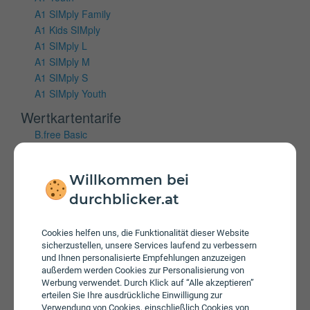
A1 SIMply Family
A1 Kids SIMply
A1 SIMply L
A1 SIMply M
A1 SIMply S
A1 SIMply Youth
Wertkartentarife
B.free Basic
B.free L Wertkarte
B.free M Wertkarte
Willkommen bei
B.free S Wertkarte
durchblicker.at
Mobiles Internet
Vertragstarife
Cookies helfen uns, die Funktionalität dieser Website
sicherzustellen, unsere Services laufend zu verbessern
A1 Cube Internet 100 Flex
und Ihnen personalisierte Empfehlungen anzuzeigen
A1 Cube Internet 150 Flex
außerdem werden Cookies zur Personalisierung von
Werbung verwendet. Durch Klick auf “Alle akzeptieren”
A1 Cube Internet 50 Flex
erteilen Sie Ihre ausdrückliche Einwilligung zur
A1 Youth Cube
Verwendung von Cookies, einschließlich Cookies von