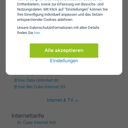
A1 Cube Internet 150
Drittanbietern, sowie zur Erfassung von Besuchs- und
Nutzungsdaten. Mit Klick auf “Einstellungen” können Sie
A1 Cube Internet 250
Ihre Einwilligung individuell anpassen und das Setzen
A1 Cube Internet 50
entsprechender Cookies ablehnen.
A1 Cube Internet 500
Unsere Daten­schutz­informationen mit allen Details
SIMply Data L
finden Sie
hier
.
SIMply Data S
SIMply Data XS
Alle akzeptieren
Wertkartentarife
Einstellungen
B.free Data 12
B.free Data S
B.free Data Unlimited 150
B.free Data Unlimited 80
B.free Net Cube-Internet 5G
Internet & TV
Internettarife
A1 Cube Internet 500