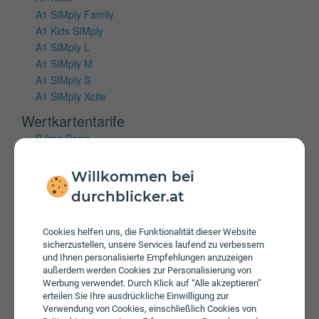
A1 SIMply Family
A1 Kids SIMply
A1 SIMply L
A1 SIMply M
A1 SIMply S
A1 SIMply Xcite
Wertkartentarife
B.free Basic
B.free L Wertkarte
B.free M Wertkarte
Willkommen bei
B.free S Wertkarte
durchblicker.at
Mobiles Internet
Cookies helfen uns, die Funktionalität dieser Website
Vertragstarife
sicherzustellen, unsere Services laufend zu verbessern
und Ihnen personalisierte Empfehlungen anzuzeigen
A1 Cube Internet 100 Flex
außerdem werden Cookies zur Personalisierung von
A1 Cube Internet 150 Flex
Werbung verwendet. Durch Klick auf “Alle akzeptieren”
A1 Cube Internet 50 Flex
erteilen Sie Ihre ausdrückliche Einwilligung zur
Verwendung von Cookies, einschließlich Cookies von
A1 Xcite Cube