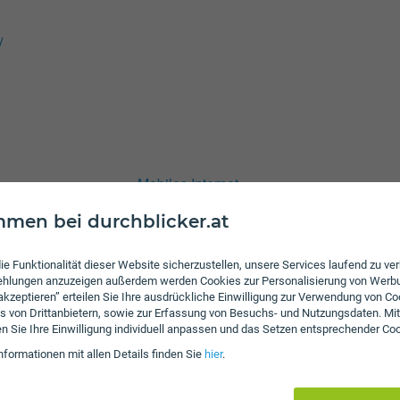
y
Mobiles Internet
men bei durchblicker.at
t 100 Flex
t 150 Flex
ie Funktionalität dieser Website sicherzustellen, unsere Services laufend zu v
 50 Flex
fehlungen anzuzeigen außerdem werden Cookies zur Personalisierung von Werb
 akzeptieren” erteilen Sie Ihre ausdrückliche Einwilligung zur Verwendung von Co
s von Drittanbietern, sowie zur Erfassung von Besuchs- und Nutzungsdaten. Mit
t 150
en Sie Ihre Einwilligung individuell anpassen und das Setzen entsprechender Co
t 250
nformationen mit allen Details finden Sie
hier
.
t 50
t 500