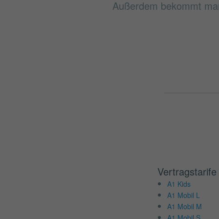
Außerdem bekommt man b
Vertragstarife
A1 Kids
A1 Mobil L
A1 Mobil M
A1 Mobil S