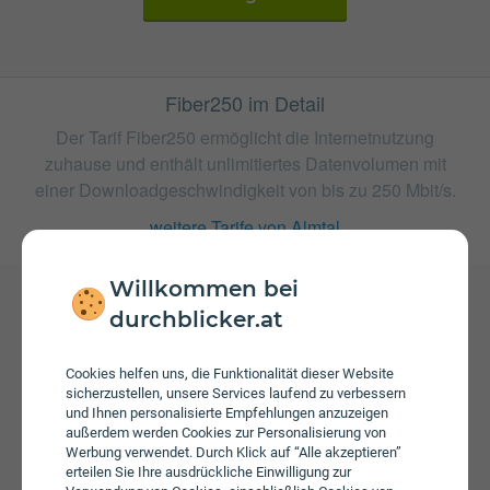
Fiber250 im Detail
Der Tarif Fiber250 ermöglicht die Internetnutzung
zuhause und enthält unlimitiertes Datenvolumen mit
einer Downloadgeschwindigkeit von bis zu 250 Mbit/s.
weitere Tarife von Almtal
Willkommen bei
durchblicker.at
Gebühren
Beim Tarif Fiber250 fallen monatliche Gebühren von €
Cookies helfen uns, die Funktionalität dieser Website
47,90 an. Die jährliche Servicepauschale beträgt € 24,00.
sicherzustellen, unsere Services laufend zu verbessern
Weiters fallen einmalige Gebühren von bis zu € 25,00 an.
und Ihnen personalisierte Empfehlungen anzuzeigen
außerdem werden Cookies zur Personalisierung von
Werbung verwendet. Durch Klick auf “Alle akzeptieren”
erteilen Sie Ihre ausdrückliche Einwilligung zur