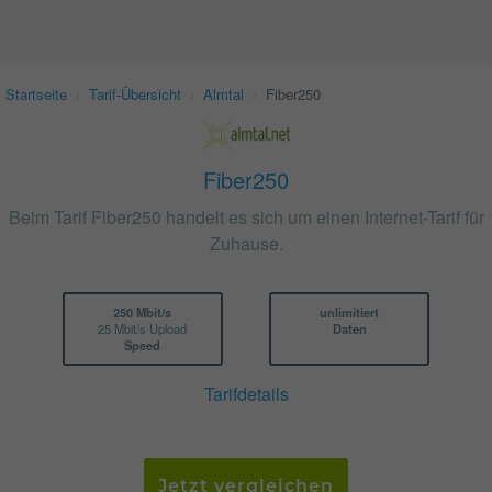
Startseite
›
Tarif-Übersicht
›
Almtal
›
Fiber250
Fiber250
Beim Tarif Fiber250 handelt es sich um einen Internet-Tarif für
Zuhause.
250 Mbit/s
unlimitiert
25 Mbit/s Upload
Daten
Speed
Tarifdetails
Jetzt vergleichen