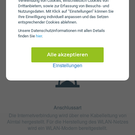
Verwendung von Cookies, einschließlich Cookies von
Drittanbietern, sowie zur Erfassung von Besuchs- und
Nutzungsdaten. Mit Klick auf “Einstellungen” können Sie
Ihre Einwilligung individuell anpassen und das Setzen
entsprechender Cookies ablehnen.
Fristen
Unsere Daten­schutz­informationen mit allen Details
finden Sie
hier
.
Die Vertragslaufzeit bei Fiber250 beträgt 12 Monate. Die
Kündigungsfrist beträgt 2 Monate.
Alle akzeptieren
Einstellungen
Anschlussart
Die Internetverbindung wird über eine Kabelleitung von
Almtal hergestellt. Für die Herstellung des WLAN-Netzes
wird ein WLAN-Modem bereitgestellt.