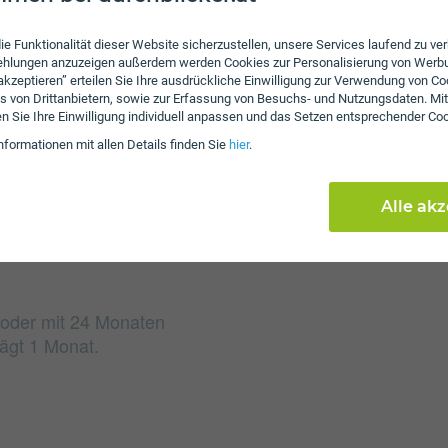
Gebühren
ie Funktionalität dieser Website sicherzustellen, unsere Services laufend zu v
fehlungen anzuzeigen außerdem werden Cookies zur Personalisierung von Werb
Beim Tarif Smarter TONi
 akzeptieren” erteilen Sie Ihre ausdrückliche Einwilligung zur Verwendung von Co
s von Drittanbietern, sowie zur Erfassung von Besuchs- und Nutzungsdaten. Mit
an. Weiters fallen einm
en Sie Ihre Einwilligung individuell anpassen und das Setzen entsprechender Co
Einmalkosten können sic
nformationen mit allen Details finden Sie
hier
.
reduzieren.
Alle ak
n oder mit 24 Monaten
rägt 1 Monat.