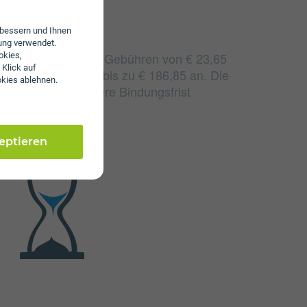
erbessern und Ihnen
ung verwendet.
! fallen monatliche Gebühren von € 23,65
okies,
 Klick auf
alige Gebühren von bis zu € 186,85 an. Die
okies ablehnen.
h durch eine längere Bindungsfrist
zeptieren