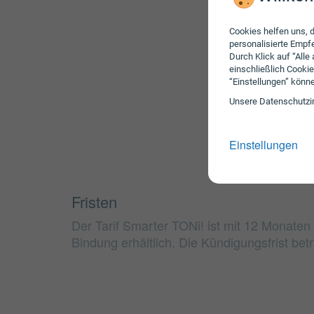
Cookies helfen uns, d
personalisierte Emp
Durch Klick auf “Alle
einschließlich Cookie
“Einstellungen” könn
Unsere Daten­schutz­i
Einstellungen
Fristen
Der Tarif Smarter TONi! ist mit 12 Monate
Bindung erhältlich. Die Kündigungsfrist bet