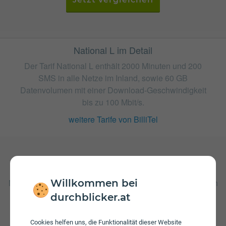
National L im Detail
Der Tarif National L enthält 2000 Minuten und 200
SMS in alle Netze im Inland, sowie 60 GB
Datenvolumen mit einer Download-Geschwindigkeit
bis zu 100 Mbit/s.
weitere Tarife von BilliTel
Gebühren
Willkommen bei
Nach Verbrauch der inkludierten Einheiten fallen Kosten in
Höhe von 5 ct/€ pro Minute und 9 ct/€ pro versendeter
durchblicker.at
SMS an. Wenn das inkludierte Datenvolumen
aufgebraucht ist können Sie mit 1 Mbit/s weitersurfen. Bei
Cookies helfen uns, die Funktionalität dieser Website
einem Wertkarten-Tarif wird keine Servicepauschale