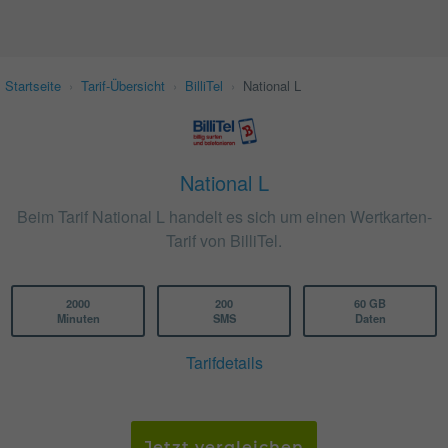
Startseite
›
Tarif-Übersicht
›
BilliTel
›
National L
National L
Beim Tarif National L handelt es sich um einen Wertkarten-
Tarif von BilliTel.
2000
200
60 GB
Minuten
SMS
Daten
Tarifdetails
Jetzt vergleichen