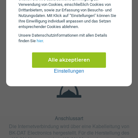
Verwendung von Cookies, einschließlich Cookies von
Drittanbietern, sowie zur Erfassung von Besuchs- und
Nutzungsdaten. Mit Klick auf “Einstellungen” können Sie
Ihre Einwilligung individuell anpassen und das Setzen
entsprechender Cookies ablehnen.
Fristen
Unsere Daten­schutz­informationen mit allen Details
Der Tarif MEDIA 2016 ist ohne Bindung oder mit 24
finden Sie
hier
.
Monaten Bindung erhältlich. Die Kündigungsfrist beträgt 2
Monate.
Alle akzeptieren
Einstellungen
Anschlussart
Die Internetverbindung wird über eine Kabelleitung von
BK-DAT Electronics hergestellt. Für die Herstellung des