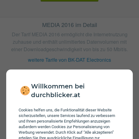
MEDIA 2016 im Detail
Der Tarif MEDIA 2016 ermöglicht die Internetnutzung
zuhause und enthält unlimitiertes Datenvolumen mit
einer Downloadgeschwindigkeit von bis zu 50 Mbit/s.
weitere Tarife von BK-DAT Electronics
Willkommen bei
Gebühren
durchblicker.at
Beim Tarif MEDIA 2016 fallen monatliche Gebühren von €
29,90 an. Weiters fallen einmalige Gebühren von bis zu €
Cookies helfen uns, die Funktionalität dieser Website
105,00 an. Die Einmalkosten können sich durch eine
sicherzustellen, unsere Services laufend zu verbessern
längere Bindungsfrist reduzieren.
und Ihnen personalisierte Empfehlungen anzuzeigen
außerdem werden Cookies zur Personalisierung von
Werbung verwendet. Durch Klick auf “Alle akzeptieren”
erteilen Sie Ihre ausdrückliche Einwilligung zur