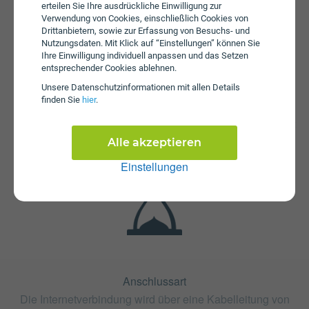
erteilen Sie Ihre ausdrückliche Einwilligung zur
Verwendung von Cookies, einschließlich Cookies von
Drittanbietern, sowie zur Erfassung von Besuchs- und
Nutzungsdaten. Mit Klick auf “Einstellungen” können Sie
Ihre Einwilligung individuell anpassen und das Setzen
entsprechender Cookies ablehnen.
Unsere Daten­schutz­informationen mit allen Details
Fristen
finden Sie
hier
.
Der Tarif NETWORK 2016 ist ohne Bindung oder mit 24
Monaten Bindung erhältlich. Die Kündigungsfrist beträgt 2
Monate.
Alle akzeptieren
Einstellungen
Anschlussart
Die Internetverbindung wird über eine Kabelleitung von