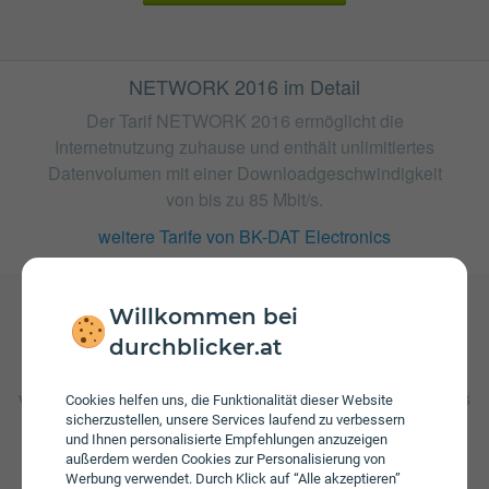
NETWORK 2016 im Detail
Der Tarif NETWORK 2016 ermöglicht die
Internetnutzung zuhause und enthält unlimitiertes
Datenvolumen mit einer Downloadgeschwindigkeit
von bis zu 85 Mbit/s.
weitere Tarife von BK-DAT Electronics
Willkommen bei
durchblicker.at
Gebühren
Beim Tarif NETWORK 2016 fallen monatliche Gebühren
von € 49,90 an. Weiters fallen einmalige Gebühren von bis
Cookies helfen uns, die Funktionalität dieser Website
zu € 105,00 an. Die Einmalkosten können sich durch eine
sicherzustellen, unsere Services laufend zu verbessern
längere Bindungsfrist reduzieren.
und Ihnen personalisierte Empfehlungen anzuzeigen
außerdem werden Cookies zur Personalisierung von
Werbung verwendet. Durch Klick auf “Alle akzeptieren”