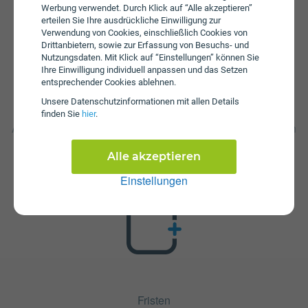
Werbung verwendet. Durch Klick auf “Alle akzeptieren”
erteilen Sie Ihre ausdrückliche Einwilligung zur
Verwendung von Cookies, einschließlich Cookies von
Drittanbietern, sowie zur Erfassung von Besuchs- und
Nutzungsdaten. Mit Klick auf “Einstellungen” können Sie
Ihre Einwilligung individuell anpassen und das Setzen
entsprechender Cookies ablehnen.
Unsere Daten­schutz­informationen mit allen Details
Zusatzpakete
finden Sie
hier
.
All-In bob Deluxe+ ist mit verschiedenen Zusatzangeboten
erweiterbar. Mehr über kombinierbare Zusatzprodukte
erfahren Sie in unserm Handytarif-Rechner. Dort können
Alle akzeptieren
Sie den Tarif nach Belieben mit anderen Angeboten
Einstellungen
kombinieren.
Fristen