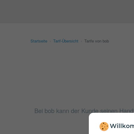
Startseite
›
Tarif-Übersicht
›
Tarife von bob
Bei bob kann der Kunde seinen Handy-
besser 
Willkom