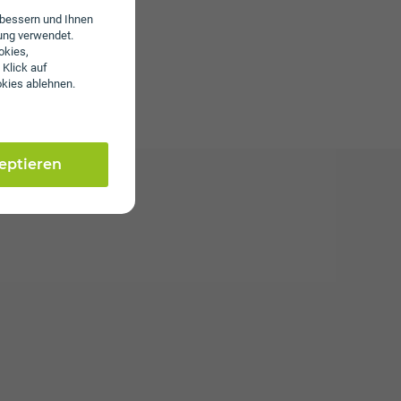
erbessern und Ihnen
ung verwendet.
okies,
 Klick auf
okies ablehnen.
zeptieren