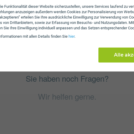
ie Funktionalität dieser Website sicherzustellen, unsere Services laufend zu v
fehlungen anzuzeigen außerdem werden Cookies zur Personalisierung von Werb
Jetzt vergleichen
 akzeptieren” erteilen Sie Ihre ausdrückliche Einwilligung zur Verwendung von Co
s von Drittanbietern, sowie zur Erfassung von Besuchs- und Nutzungsdaten. Mit
en Sie Ihre Einwilligung individuell anpassen und das Setzen entsprechender Co
nformationen mit allen Details finden Sie
hier
.
Alle ak
Sie haben noch Fragen?
Wir helfen gerne.