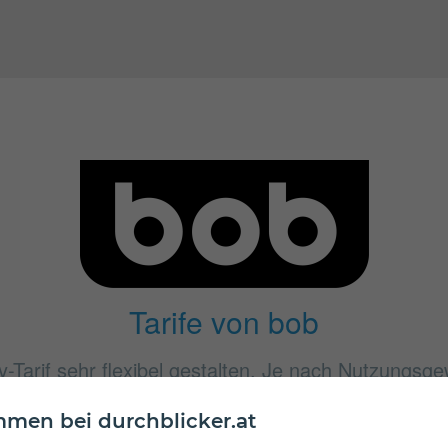
Tarife von bob
Tarif sehr flexibel gestalten. Je nach Nutzungsgew
als der andere. Ein Tarif-Vergleich lohnt sich in jed
men bei durchblicker.at