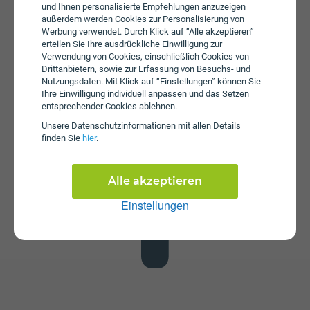
und Ihnen personalisierte Empfehlungen anzuzeigen
außerdem werden Cookies zur Personalisierung von
Werbung verwendet. Durch Klick auf “Alle akzeptieren”
erteilen Sie Ihre ausdrückliche Einwilligung zur
Verwendung von Cookies, einschließlich Cookies von
Drittanbietern, sowie zur Erfassung von Besuchs- und
Datenstick
Nutzungsdaten. Mit Klick auf “Einstellungen” können Sie
Im Tarif Giga bob L ist kein Datenstick enthalten. Die SIM-
Ihre Einwilligung individuell anpassen und das Setzen
entsprechender Cookies ablehnen.
Karte kann in jedem gängigen Datenstick betrieben
werden, um Computer oder Laptop mit dem Internet zu
Unsere Daten­schutz­informationen mit allen Details
verbinden. Alternativ kann die SIM-Karte von bob auch in
finden Sie
hier
.
Tablets verwendet werden.
Alle akzeptieren
Einstellungen