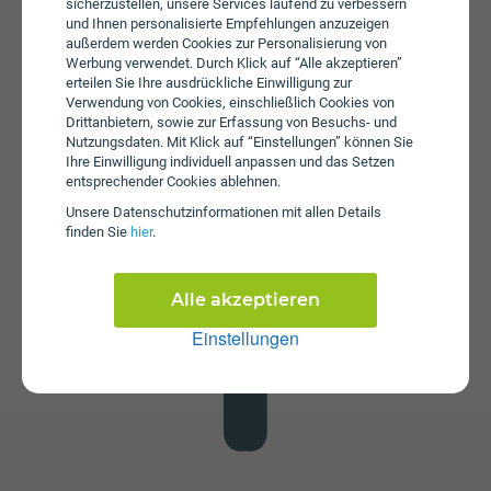
sicherzustellen, unsere Services laufend zu verbessern
und Ihnen personalisierte Empfehlungen anzuzeigen
außerdem werden Cookies zur Personalisierung von
Werbung verwendet. Durch Klick auf “Alle akzeptieren”
erteilen Sie Ihre ausdrückliche Einwilligung zur
Verwendung von Cookies, einschließlich Cookies von
Drittanbietern, sowie zur Erfassung von Besuchs- und
Nutzungsdaten. Mit Klick auf “Einstellungen” können Sie
Datenstick
Ihre Einwilligung individuell anpassen und das Setzen
Im Tarif Giga bob Unlimited 40+ ist kein Datenstick
entsprechender Cookies ablehnen.
enthalten. Die SIM-Karte kann in jedem gängigen
Unsere Daten­schutz­informationen mit allen Details
Datenstick betrieben werden, um Computer oder Laptop
finden Sie
hier
.
mit dem Internet zu verbinden. Alternativ kann die SIM-
Karte von bob auch in Tablets verwendet werden.
Alle akzeptieren
Einstellungen