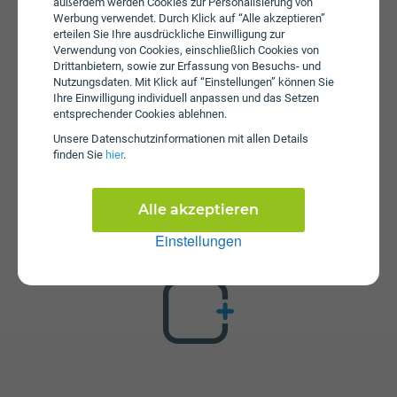
erhoben.
außerdem werden Cookies zur Personalisierung von
Werbung verwendet. Durch Klick auf “Alle akzeptieren”
erteilen Sie Ihre ausdrückliche Einwilligung zur
Verwendung von Cookies, einschließlich Cookies von
Drittanbietern, sowie zur Erfassung von Besuchs- und
Nutzungsdaten. Mit Klick auf “Einstellungen” können Sie
Ihre Einwilligung individuell anpassen und das Setzen
entsprechender Cookies ablehnen.
Unsere Daten­schutz­informationen mit allen Details
Zusatzpakete
finden Sie
hier
.
superbob XL ist mit verschiedenen Zusatzangeboten
erweiterbar. Mehr über kombinierbare Zusatzprodukte
Alle akzeptieren
erfahren Sie in unserm Handytarif-Rechner. Dort können
Sie den Tarif nach Belieben mit anderen Angeboten
Einstellungen
kombinieren.