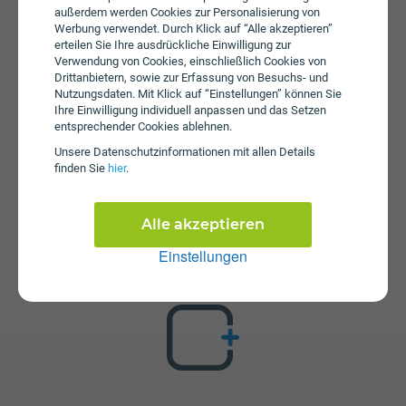
SIM L eine Aktivierungsgebühr in Höhe von € 69 an. Die
außerdem werden Cookies zur Personalisierung von
jährliche Servicepauschale beträgt € 22.
Werbung verwendet. Durch Klick auf “Alle akzeptieren”
erteilen Sie Ihre ausdrückliche Einwilligung zur
Verwendung von Cookies, einschließlich Cookies von
Drittanbietern, sowie zur Erfassung von Besuchs- und
Nutzungsdaten. Mit Klick auf “Einstellungen” können Sie
Ihre Einwilligung individuell anpassen und das Setzen
entsprechender Cookies ablehnen.
Unsere Daten­schutz­informationen mit allen Details
finden Sie
hier
.
Zusatzpakete
Christmas SIM L ist mit verschiedenen Zusatzangeboten
erweiterbar. Mehr über kombinierbare Zusatzprodukte
Alle akzeptieren
erfahren Sie in unserm Handytarif-Rechner. Dort können
Einstellungen
Sie den Tarif nach Belieben mit anderen Angeboten
kombinieren.