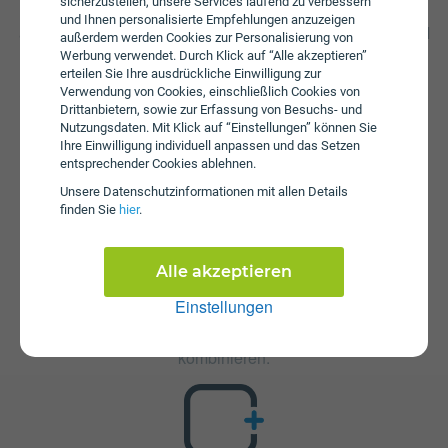
sicherzustellen, unsere Services laufend zu verbessern
Drei hinzugenommen werden, um wieder mobilen Zugriff
und Ihnen personalisierte Empfehlungen anzuzeigen
auf das Internet zu haben. Zusätzlich fällt beim MyLife SIM
außerdem werden Cookies zur Personalisierung von
S eine Aktivierungsgebühr in Höhe von € 9,90 an. Die
Werbung verwendet. Durch Klick auf “Alle akzeptieren”
jährliche Servicepauschale beträgt € 0.
erteilen Sie Ihre ausdrückliche Einwilligung zur
Verwendung von Cookies, einschließlich Cookies von
Drittanbietern, sowie zur Erfassung von Besuchs- und
Nutzungsdaten. Mit Klick auf “Einstellungen” können Sie
Ihre Einwilligung individuell anpassen und das Setzen
entsprechender Cookies ablehnen.
Unsere Daten­schutz­informationen mit allen Details
finden Sie
hier
.
Zusatzpakete
MyLife SIM S ist mit verschiedenen Zusatzangeboten
Alle akzeptieren
erweiterbar. Mehr über kombinierbare Zusatzprodukte
Einstellungen
erfahren Sie in unserm Handytarif-Rechner. Dort können
Sie den Tarif nach Belieben mit anderen Angeboten
kombinieren.