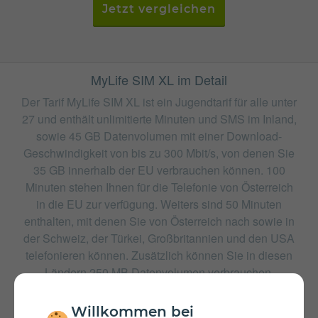
Jetzt vergleichen
MyLife SIM XL im Detail
Der Tarif MyLife SIM XL ist ein Jugendtarif für alle unter
27 und enthält unlimitierte Minuten und SMS im Inland,
sowie 45 GB Datenvolumen mit einer Download-
Geschwindigkeit von bis zu 300 Mbit/s, von denen Sie
35 GB innerhalb der EU verbrauchen können. 100
Minuten stehen Ihnen für die Telefonie von Österreich
in die EU zur verfügung. Weiters sind 50 Minuten
enthalten, mit denen Sie von Österreich nach sowie in
der Schweiz, der Türkei, Großbritannien und den USA
telefonieren können. Zusätzlich können Sie in diesen
Ländern 250 MB Datenvolumen verbrauchen.
weitere Tarife von Drei
Willkommen bei