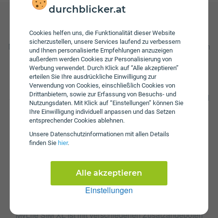
durchblicker.at
Gebühren
Cookies helfen uns, die Funktionalität dieser Website
sicherzustellen, unsere Services laufend zu verbessern
Nach Verbrauch der inkludierten Einheiten fallen Kosten in
und Ihnen personalisierte Empfehlungen anzuzeigen
Höhe von 35 ct/€ pro Minute und 35 ct/€ pro versendeter
außerdem werden Cookies zur Personalisierung von
SMS an. Wenn das inkludierte Datenvolumen
Werbung verwendet. Durch Klick auf “Alle akzeptieren”
aufgebraucht ist muss ein zusätzliches Datenpaket von
erteilen Sie Ihre ausdrückliche Einwilligung zur
Drei hinzugenommen werden, um wieder mobilen Zugriff
Verwendung von Cookies, einschließlich Cookies von
Drittanbietern, sowie zur Erfassung von Besuchs- und
auf das Internet zu haben. Zusätzlich fällt beim MyLife SIM
Nutzungsdaten. Mit Klick auf “Einstellungen” können Sie
XL eine Aktivierungsgebühr in Höhe von € 69,90 an. Die
Ihre Einwilligung individuell anpassen und das Setzen
jährliche Servicepauschale beträgt € 27.
entsprechender Cookies ablehnen.
Unsere Daten­schutz­informationen mit allen Details
finden Sie
hier
.
Alle akzeptieren
Einstellungen
Zusatzpakete
MyLife SIM XL ist mit verschiedenen Zusatzangeboten