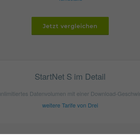
Jetzt vergleichen
StartNet S im Detail
 unlimitiertes Datenvolumen mit einer Download-Geschwin
weitere Tarife von Drei