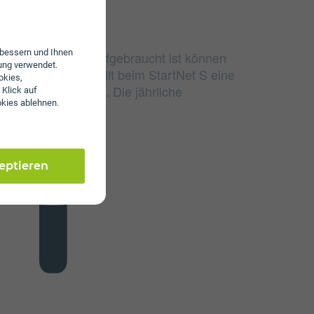
erbessern und Ihnen
e Datenvolumen aufgebraucht ist können
ung verwendet.
urfen. Zusätzlich fällt beim StartNet S eine
okies,
öhe von € 69,90 an. Die jährliche
 Klick auf
okies ablehnen.
t € 27.
zeptieren