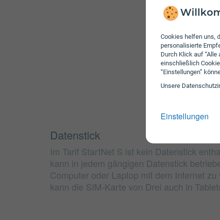
Willkom
Cookies helfen uns, d
personalisierte Emp
Durch Klick auf “Alle
einschließlich Cookie
“Einstellungen” könn
Unsere Daten­schutz­i
Einstellungen
Datenstick
Im Tarif StartNet S ist kein Datenstick enth
kann in jedem gängigen Datenstick betrie
Computer oder Laptop mit dem Internet zu v
kann die SIM-Karte von Drei auch in Table