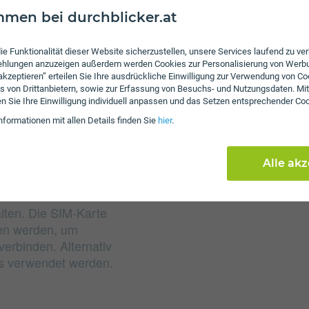
men bei durchblicker.at
Gebühren
ie Funktionalität dieser Website sicherzustellen, unsere Services laufend zu v
Nachdem das inkludiert
fehlungen anzuzeigen außerdem werden Cookies zur Personalisierung von Werb
Sie mit 64 Kbit/s weiters
 akzeptieren” erteilen Sie Ihre ausdrückliche Einwilligung zur Verwendung von Co
Aktivierungsgebühr in H
s von Drittanbietern, sowie zur Erfassung von Besuchs- und Nutzungsdaten. Mit
en Sie Ihre Einwilligung individuell anpassen und das Setzen entsprechender Co
Servicepauschale beträg
nformationen mit allen Details finden Sie
hier
.
Alle ak
alten. Die SIM-Karte
ben werden, um
erbinden. Alternativ
ts verwendet werden.