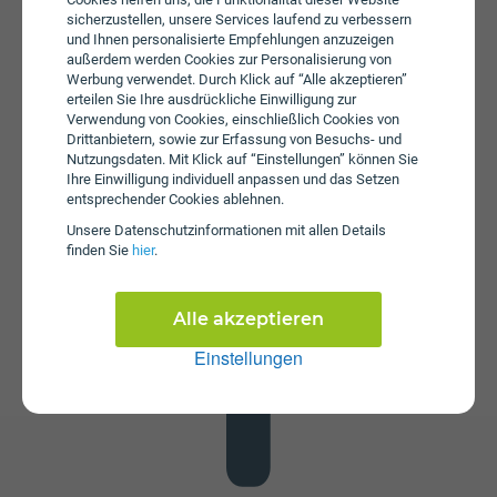
sicherzustellen, unsere Services laufend zu verbessern
und Ihnen personalisierte Empfehlungen anzuzeigen
außerdem werden Cookies zur Personalisierung von
Werbung verwendet. Durch Klick auf “Alle akzeptieren”
erteilen Sie Ihre ausdrückliche Einwilligung zur
Verwendung von Cookies, einschließlich Cookies von
Drittanbietern, sowie zur Erfassung von Besuchs- und
Nutzungsdaten. Mit Klick auf “Einstellungen” können Sie
Datenstick
Ihre Einwilligung individuell anpassen und das Setzen
entsprechender Cookies ablehnen.
Im Tarif PowerNet SIM L ist kein Datenstick enthalten. Die
SIM-Karte kann in jedem gängigen Datenstick betrieben
Unsere Daten­schutz­informationen mit allen Details
finden Sie
hier
.
werden, um Computer oder Laptop mit dem Internet zu
verbinden. Alternativ kann die SIM-Karte von Drei auch in
Tablets verwendet werden.
Alle akzeptieren
Einstellungen