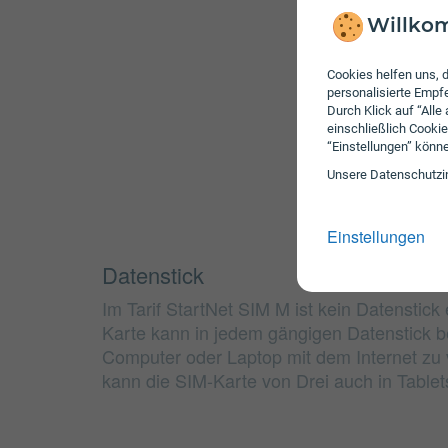
Willkom
Cookies helfen uns, d
personalisierte Emp
Durch Klick auf “Alle
einschließlich Cookie
“Einstellungen” könn
Unsere Daten­schutz­i
Einstellungen
Datenstick
Im Tarif StartNet SIM M ist kein Datenstick
Karte kann in jedem gängigen Datenstick 
Computer oder Laptop mit dem Internet zu v
kann die SIM-Karte von Drei auch in Table