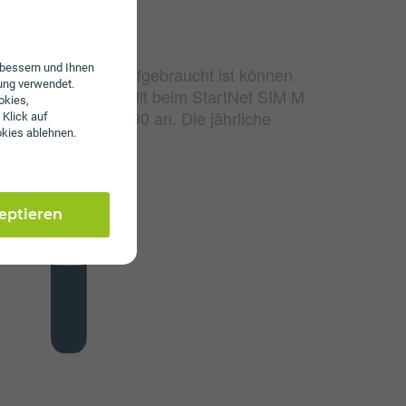
erbessern und Ihnen
e Datenvolumen aufgebraucht ist können
ung verwendet.
surfen. Zusätzlich fällt beim StartNet SIM M
okies,
in Höhe von € 69,90 an. Die jährliche
 Klick auf
okies ablehnen.
t € 27.
zeptieren