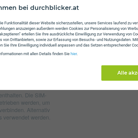
men bei durchblicker.at
Gebühren
ie Funktionalität dieser Website sicherzustellen, unsere Services laufend zu v
Nachdem das inkludiert
fehlungen anzuzeigen außerdem werden Cookies zur Personalisierung von Werb
Sie mit 64 Kbit/s weiter
 akzeptieren” erteilen Sie Ihre ausdrückliche Einwilligung zur Verwendung von Co
eine Aktivierungsgebühr 
s von Drittanbietern, sowie zur Erfassung von Besuchs- und Nutzungsdaten. Mit
en Sie Ihre Einwilligung individuell anpassen und das Setzen entsprechender Co
Servicepauschale beträg
nformationen mit allen Details finden Sie
hier
.
Alle ak
 enthalten. Die SIM-
betrieben werden, um
erbinden. Alternativ
ts verwendet werden.