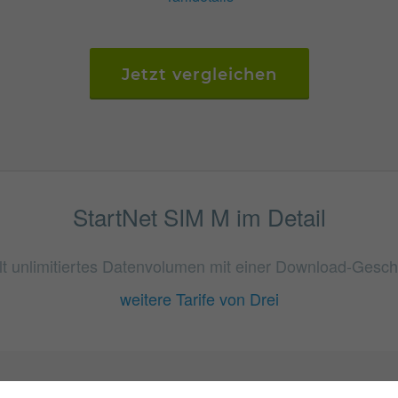
Jetzt vergleichen
StartNet SIM M im Detail
lt unlimitiertes Datenvolumen mit einer Download-Geschw
weitere Tarife von Drei