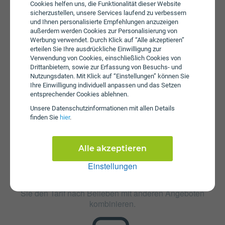
Cookies helfen uns, die Funktionalität dieser Website
SMS an. Wenn das inkludierte Datenvolumen
sicherzustellen, unsere Services laufend zu verbessern
aufgebraucht ist muss ein zusätzliches Datenpaket von
und Ihnen personalisierte Empfehlungen anzuzeigen
Drei hinzugenommen werden, um wieder mobilen Zugriff
außerdem werden Cookies zur Personalisierung von
auf das Internet zu haben. Zusätzlich fällt beim Perfect
Werbung verwendet. Durch Klick auf “Alle akzeptieren”
Xmas M eine Aktivierungsgebühr in Höhe von € 69,90 an.
erteilen Sie Ihre ausdrückliche Einwilligung zur
Verwendung von Cookies, einschließlich Cookies von
Die jährliche Servicepauschale beträgt € 27.
Drittanbietern, sowie zur Erfassung von Besuchs- und
Nutzungsdaten. Mit Klick auf “Einstellungen” können Sie
Ihre Einwilligung individuell anpassen und das Setzen
entsprechender Cookies ablehnen.
Unsere Daten­schutz­informationen mit allen Details
finden Sie
hier
.
Zusatzpakete
Alle akzeptieren
Perfect Xmas M ist mit verschiedenen Zusatzangeboten
Einstellungen
erweiterbar. Mehr über kombinierbare Zusatzprodukte
erfahren Sie in unserm Handytarif-Rechner. Dort können
Sie den Tarif nach Belieben mit anderen Angeboten
kombinieren.