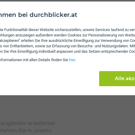
men bei durchblicker.at
Gebühren
ie Funktionalität dieser Website sicherzustellen, unsere Services laufend zu v
Nach Verbrauch der inkl
fehlungen anzuzeigen außerdem werden Cookies zur Personalisierung von Werb
von 35 ct/€ pro Minute 
 akzeptieren” erteilen Sie Ihre ausdrückliche Einwilligung zur Verwendung von Co
das inkludierte Datenvo
s von Drittanbietern, sowie zur Erfassung von Besuchs- und Nutzungsdaten. Mit
en Sie Ihre Einwilligung individuell anpassen und das Setzen entsprechender Co
zusätzliches Datenpak
nformationen mit allen Details finden Sie
hier
.
wieder mobilen Zugriff au
beim Speed SIM XL eine
an. Die jährliche Servic
Alle ak
zangeboten erweiterbar.
rfahren Sie in unserm