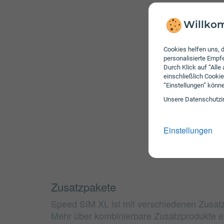
Willkom
Cookies helfen uns, d
personalisierte Emp
Durch Klick auf “Alle
einschließlich Cookie
“Einstellungen” könn
Unsere Daten­schutz­i
Einstellungen
Zusatzpakete
Speed SIM XL ist mit verschiedenen Zusat
Mehr über kombinierbare Zusatzprodukte e