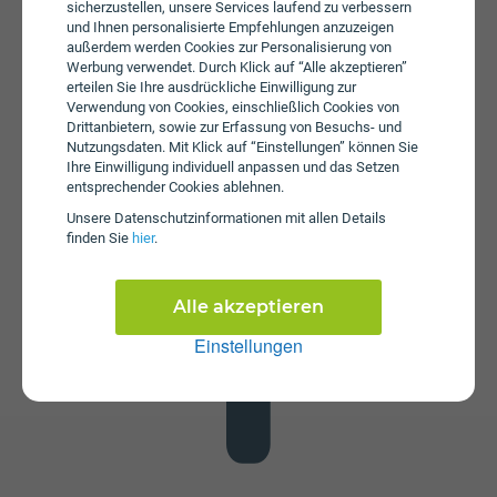
sicherzustellen, unsere Services laufend zu verbessern
und Ihnen personalisierte Empfehlungen anzuzeigen
außerdem werden Cookies zur Personalisierung von
Werbung verwendet. Durch Klick auf “Alle akzeptieren”
erteilen Sie Ihre ausdrückliche Einwilligung zur
Verwendung von Cookies, einschließlich Cookies von
Drittanbietern, sowie zur Erfassung von Besuchs- und
Nutzungsdaten. Mit Klick auf “Einstellungen” können Sie
Datenstick
Ihre Einwilligung individuell anpassen und das Setzen
Im Tarif Surf 365-Tage 3GB ist kein Datenstick enthalten.
entsprechender Cookies ablehnen.
Die SIM-Karte kann in jedem gängigen Datenstick
Unsere Daten­schutz­informationen mit allen Details
betrieben werden, um Computer oder Laptop mit dem
finden Sie
hier
.
Internet zu verbinden. Alternativ kann die SIM-Karte von
Drei auch in Tablets verwendet werden.
Alle akzeptieren
Einstellungen