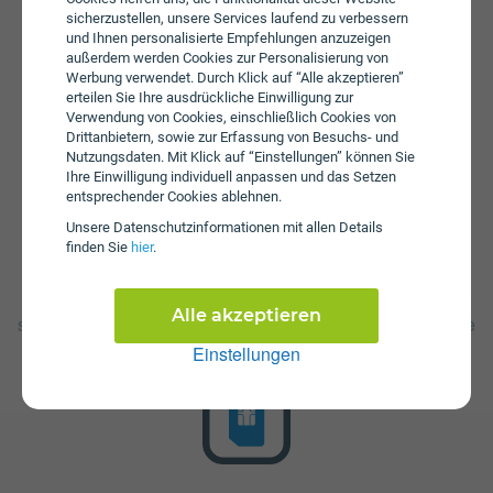
sind Zusatzpakete zum Aufstocken von SMS erhältlich.
sicherzustellen, unsere Services laufend zu verbessern
Bei einem Wertkarten-Tarif wird keine Servicepauschale
und Ihnen personalisierte Empfehlungen anzuzeigen
erhoben.
außerdem werden Cookies zur Personalisierung von
Werbung verwendet. Durch Klick auf “Alle akzeptieren”
erteilen Sie Ihre ausdrückliche Einwilligung zur
Verwendung von Cookies, einschließlich Cookies von
Drittanbietern, sowie zur Erfassung von Besuchs- und
Nutzungsdaten. Mit Klick auf “Einstellungen” können Sie
Ihre Einwilligung individuell anpassen und das Setzen
entsprechender Cookies ablehnen.
Unsere Daten­schutz­informationen mit allen Details
Startpaket
finden Sie
hier
.
Die SIM-Karte ist im Startpaket enthalten. Dieses kann bei
Drei zum Preis von € 9,90 erworben werden. Im Starpaket
Alle akzeptieren
sind 1000 Minuten, 1000 SMS und 4000 MB enthalten. Die
Gültigkeit der Einheiten beträgt 30 Tage.
Einstellungen