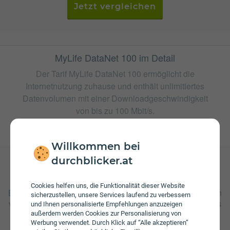
Jetzt vergleichen
MyLife DataNet 100 im Detail
Der Tarif MyLife DataNet 100 ermöglicht die
Internetnutzung zuhause und enthält unlimitiertes
Datenvolumen mit einer Downloadgeschwindigkeit
von bis zu 100 Mbit/s.
weitere Tarife von Drei
Willkommen bei
durchblicker.at
Gebühren
Cookies helfen uns, die Funktionalität dieser Website
Beim Tarif MyLife DataNet 100 fallen monatliche Gebühren
sicherzustellen, unsere Services laufend zu verbessern
von € 24,90 an. Weiters fallen einmalige Gebühren von bis
und Ihnen personalisierte Empfehlungen anzuzeigen
zu € 9,90 an.
außerdem werden Cookies zur Personalisierung von
Werbung verwendet. Durch Klick auf “Alle akzeptieren”