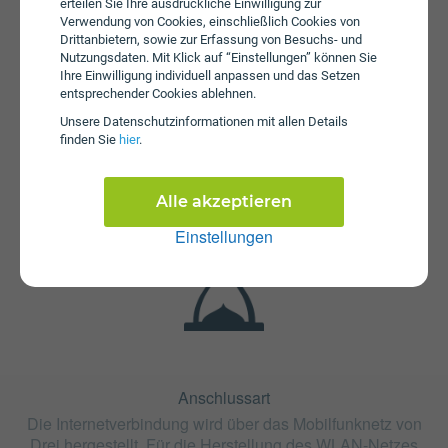
erteilen Sie Ihre ausdrückliche Einwilligung zur
Verwendung von Cookies, einschließlich Cookies von
Drittanbietern, sowie zur Erfassung von Besuchs- und
Nutzungsdaten. Mit Klick auf “Einstellungen” können Sie
Ihre Einwilligung individuell anpassen und das Setzen
entsprechender Cookies ablehnen.
Unsere Daten­schutz­informationen mit allen Details
Fristen
finden Sie
hier
.
Die Vertragslaufzeit bei MyLife DataNet 100 beträgt 24
Monate. Die Kündigungsfrist beträgt 1 Monat.
Alle akzeptieren
Einstellungen
Anschlussart
Die Internetverbindung wird über das Mobilfunknetz von
Drei hergestellt. Für die Herstellung des WLAN-Netzes