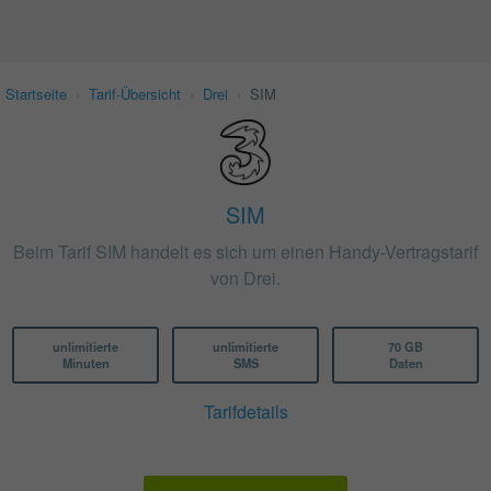
Startseite
›
Tarif-Übersicht
›
Drei
›
SIM
SIM
Beim Tarif SIM handelt es sich um einen Handy-Vertragstarif
von Drei.
unlimitierte
unlimitierte
70 GB
Minuten
SMS
Daten
Tarifdetails