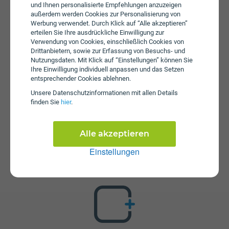
Drei hinzugenommen werden, um wieder mobilen Zugriff
und Ihnen personalisierte Empfehlungen anzuzeigen
außerdem werden Cookies zur Personalisierung von
auf das Internet zu haben. Zusätzlich fällt beim SIM eine
Werbung verwendet. Durch Klick auf “Alle akzeptieren”
Aktivierungsgebühr in Höhe von € 9,90 an. Die jährliche
erteilen Sie Ihre ausdrückliche Einwilligung zur
Servicepauschale beträgt € 0.
Verwendung von Cookies, einschließlich Cookies von
Drittanbietern, sowie zur Erfassung von Besuchs- und
Nutzungsdaten. Mit Klick auf “Einstellungen” können Sie
Ihre Einwilligung individuell anpassen und das Setzen
entsprechender Cookies ablehnen.
Unsere Daten­schutz­informationen mit allen Details
finden Sie
hier
.
Zusatzpakete
Alle akzeptieren
SIM ist mit verschiedenen Zusatzangeboten erweiterbar.
Mehr über kombinierbare Zusatzprodukte erfahren Sie in
Einstellungen
unserm Handytarif-Rechner. Dort können Sie den Tarif
nach Belieben mit anderen Angeboten kombinieren.