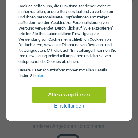
Höhe von 35 ct/€ pro Minute und 35 ct/€ pro versendeter
Cookies helfen uns, die Funktionalität dieser Website
sicherzustellen, unsere Services laufend zu verbessern
SMS an. Wenn das inkludierte Datenvolumen
und Ihnen personalisierte Empfehlungen anzuzeigen
aufgebraucht ist können Sie mit 64 Kbit/s weitersurfen.
außerdem werden Cookies zur Personalisierung von
Zusätzlich fällt beim Hallo M ungebunden eine
Werbung verwendet. Durch Klick auf “Alle akzeptieren”
Aktivierungsgebühr in Höhe von € 69 an. Die jährliche
erteilen Sie Ihre ausdrückliche Einwilligung zur
Servicepauschale beträgt € 20.
Verwendung von Cookies, einschließlich Cookies von
Drittanbietern, sowie zur Erfassung von Besuchs- und
Nutzungsdaten. Mit Klick auf “Einstellungen” können Sie
Ihre Einwilligung individuell anpassen und das Setzen
entsprechender Cookies ablehnen.
Unsere Daten­schutz­informationen mit allen Details
finden Sie
hier
.
Zusatzpakete
Alle akzeptieren
Hallo M ungebunden ist mit verschiedenen
Einstellungen
Zusatzangeboten erweiterbar. Mehr über kombinierbare
Zusatzprodukte erfahren Sie in unserm Handytarif-
Rechner. Dort können Sie den Tarif nach Belieben mit
anderen Angeboten kombinieren.