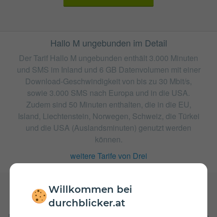
Hallo M ungebunden im Detail
Der Tarif Hallo M ungebunden enthält 3.000 Minuten
und SMS im Inland und 6 GB Datenvolumen mit einer
Download-Geschwindigkeit von bis zu 30 Mbit/s,
sowie 3.000 SMS nach Europa und in die USA.
Zudem sind 50 Minuten enthalten, die in die EU,
Island, Liechtenstein, Norwegen, Schweiz, die Türkei
und die USA (Auslandsminuten) genutzt werden
können.
weitere Tarife von Drei
Willkommen bei
durchblicker.at
Gebühren
Nach Verbrauch der inkludierten Einheiten fallen Kosten in