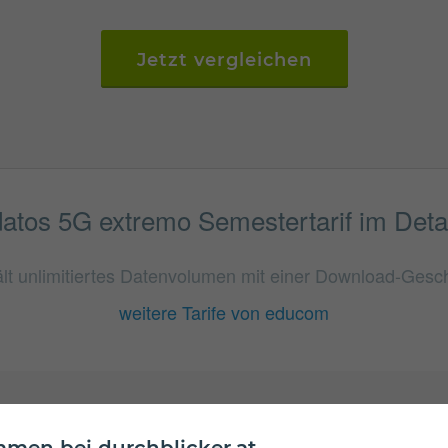
Jetzt vergleichen
datos 5G extremo Semestertarif im Detai
lt unlimitiertes Datenvolumen mit einer Download-Gesch
weitere Tarife von educom