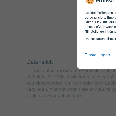
Willkom
Cookies helfen uns, d
personalisierte Emp
Durch Klick auf “Alle
einschließlich Cookie
“Einstellungen” könn
Unsere Daten­schutz­i
Einstellungen
Datenstick
Im Tarif datos 5G extremo Semestertarif ist
enthalten. Die SIM-Karte kann in jedem gä
betrieben werden, um Computer oder Lapto
verbinden. Alternativ kann die SIM-Karte 
Tablets verwendet werden.