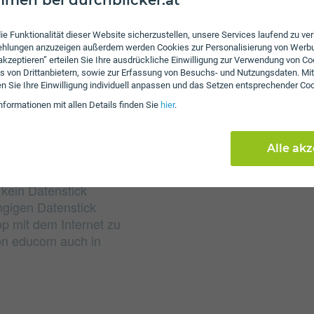
men bei durchblicker.at
Gebühren
ie Funktionalität dieser Website sicherzustellen, unsere Services laufend zu v
Nachdem die inkludierte
fehlungen anzuzeigen außerdem werden Cookies zur Personalisierung von Werb
128 Kbit/s weitersurfen.
 akzeptieren” erteilen Sie Ihre ausdrückliche Einwilligung zur Verwendung von Co
s von Drittanbietern, sowie zur Erfassung von Besuchs- und Nutzungsdaten. Mit
Servicepauschale erhob
en Sie Ihre Einwilligung individuell anpassen und das Setzen entsprechender Co
nformationen mit allen Details finden Sie
hier
.
Alle ak
 kein Datenstick
ngigen Datenstick
p mit dem Internet zu
von educom auch in