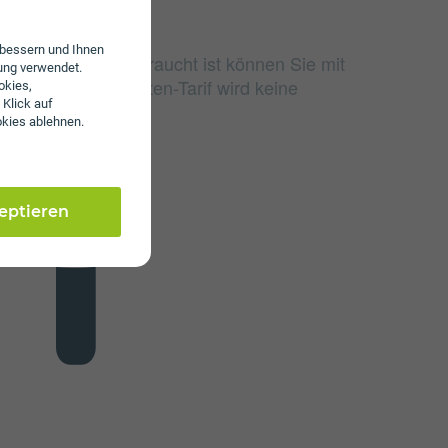
erbessern und Ihnen
 Datenmenge verbraucht ist können Sie mit
ung verwendet.
 Bei einem Wertkarten-Tarif wird keine
okies,
 Klick auf
en.
okies ablehnen.
zeptieren