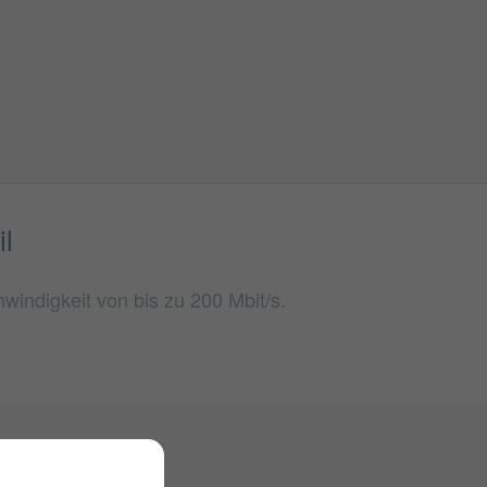
l
windigkeit von bis zu 200 Mbit/s.