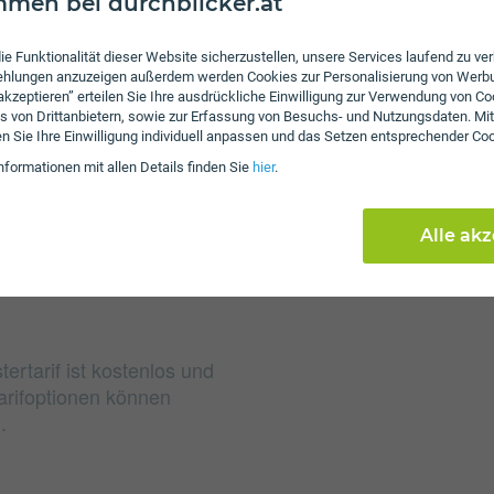
men bei durchblicker.at
Gebühren
ie Funktionalität dieser Website sicherzustellen, unsere Services laufend zu v
fehlungen anzuzeigen außerdem werden Cookies zur Personalisierung von Werb
Nach Verbrauch der inkl
 akzeptieren” erteilen Sie Ihre ausdrückliche Einwilligung zur Verwendung von Co
von 3 ct/€ pro Minute u
s von Drittanbietern, sowie zur Erfassung von Besuchs- und Nutzungsdaten. Mit
en Sie Ihre Einwilligung individuell anpassen und das Setzen entsprechender Co
das inkludierte Datenvo
Kbit/s weitersurfen. Bei
nformationen mit allen Details finden Sie
hier
.
Servicepauschale erhob
Alle ak
rtarif ist kostenlos und
arifoptionen können
.