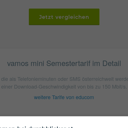
Jetzt vergleichen
vamos mini Semestertarif im Detail
n, die als Telefonieminuten oder SMS österreichweit we
einer Download-Geschwindigkeit von bis zu 150 Mbit/s.
weitere Tarife von educom