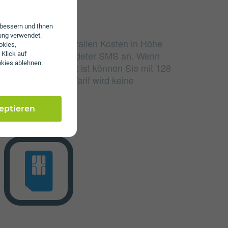
erbessern und Ihnen
ung verwendet.
udierten Einheiten fallen Kosten in Höhe
okies,
nd 3 ct/€ pro versendeter SMS an. Wenn
 Klick auf
okies ablehnen.
lumen aufgebraucht ist können Sie mit 128
 einem Wertkarten-Tarif wird keine
en.
zeptieren