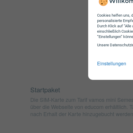
Willkom
Cookies helfen uns, d
personalisierte Emp
Durch Klick auf “Alle
einschließlich Cookie
“Einstellungen” könn
Unsere Daten­schutz­i
Einstellungen
Startpaket
Die SIM-Karte zum Tarif vamos mini Semeste
über die Webseite von educom erhältlich. T
nach Erhalt der Karte hinzugebucht werden