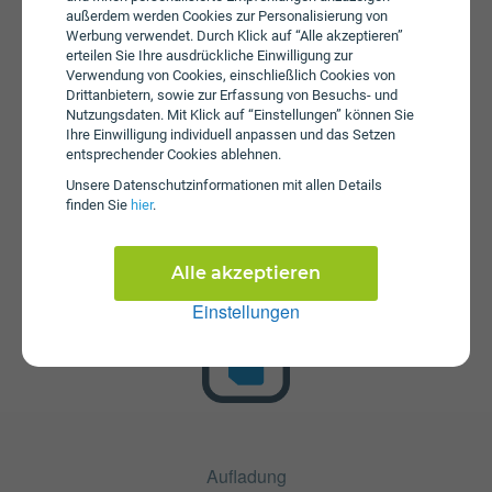
außerdem werden Cookies zur Personalisierung von
Werbung verwendet. Durch Klick auf “Alle akzeptieren”
erteilen Sie Ihre ausdrückliche Einwilligung zur
Verwendung von Cookies, einschließlich Cookies von
Drittanbietern, sowie zur Erfassung von Besuchs- und
Nutzungsdaten. Mit Klick auf “Einstellungen” können Sie
Ihre Einwilligung individuell anpassen und das Setzen
entsprechender Cookies ablehnen.
Startpaket
Unsere Daten­schutz­informationen mit allen Details
finden Sie
hier
.
Die SIM-Karte zum Tarif vamos minisimo 2-Jahrestarif ist
kostenlos und über die Webseite von educom erhältlich.
Tarifoptionen können nach Erhalt der Karte hinzugebucht
Alle akzeptieren
werden.
Einstellungen
Aufladung