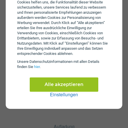
Daten erhältlich. Bei einem Wertkarten-Tarif wird keine
Cookies helfen uns, die Funktionalität dieser Website
Servicepauschale erhoben.
sicherzustellen, unsere Services laufend zu verbessern
und Ihnen personalisierte Empfehlungen anzuzeigen
außerdem werden Cookies zur Personalisierung von
Werbung verwendet. Durch Klick auf “Alle akzeptieren”
erteilen Sie Ihre ausdrückliche Einwilligung zur
Verwendung von Cookies, einschließlich Cookies von
Drittanbietern, sowie zur Erfassung von Besuchs- und
Nutzungsdaten. Mit Klick auf “Einstellungen” können Sie
Ihre Einwilligung individuell anpassen und das Setzen
entsprechender Cookies ablehnen.
Startpaket
Unsere Daten­schutz­informationen mit allen Details
Die SIM-Karte zum Tarif eety TOP PROMO ist kostenlos
finden Sie
hier
.
und über die Webseite von eety erhältlich. Tarifoptionen
können nach Erhalt der Karte hinzugebucht werden.
Alle akzeptieren
Einstellungen
Aufladung