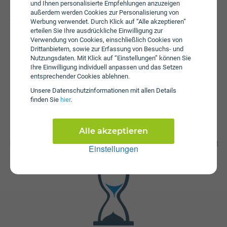
und Ihnen personalisierte Empfehlungen anzuzeigen
Beim Tarif Internet fiber Ardagger 500 NAT + IP-Festnetz
außerdem werden Cookies zur Personalisierung von
fallen monatliche Gebühren von € 45,60 an. Weiters fallen
Werbung verwendet. Durch Klick auf “Alle akzeptieren”
einmalige Gebühren von bis zu € 251,00 an.
erteilen Sie Ihre ausdrückliche Einwilligung zur
Verwendung von Cookies, einschließlich Cookies von
Drittanbietern, sowie zur Erfassung von Besuchs- und
Nutzungsdaten. Mit Klick auf “Einstellungen” können Sie
Ihre Einwilligung individuell anpassen und das Setzen
entsprechender Cookies ablehnen.
Unsere Daten­schutz­informationen mit allen Details
finden Sie
hier
.
Fristen
Alle akzeptieren
Die Vertragslaufzeit bei Internet fiber Ardagger 500 NAT +
IP-Festnetz beträgt 24 Monate. Die Kündigungsfrist beträgt
Einstellungen
1 Monat.