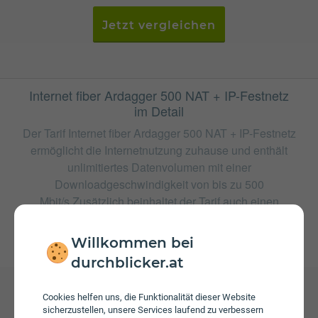
Jetzt vergleichen
Internet fiber Ardagger 500 NAT + IP-Festnetz
im Detail
Der Tarif Internet fiber Ardagger 500 NAT + IP-Festnetz
ermöglicht die Internetnutzung zuhause und enthält
unlimitiertes Datenvolumen mit einer
Downloadgeschwindigkeit von bis zu 500
Mbit/s.Zusätzlich beinhaltet der Tarif auch einen
Festnetz Telefonanschluss.
Willkommen bei
weitere Tarife von fonira
durchblicker.at
Cookies helfen uns, die Funktionalität dieser Website
sicherzustellen, unsere Services laufend zu verbessern
Gebühren