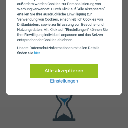
außerdem werden Cookies zur Personalisierung von
monatliche Gebühren von € 119,99 an. Weiters fallen
Werbung verwendet. Durch Klick auf “Alle akzeptieren”
einmalige Gebühren von bis zu € 167,00 an.
erteilen Sie Ihre ausdrückliche Einwilligung zur
Verwendung von Cookies, einschließlich Cookies von
Drittanbietern, sowie zur Erfassung von Besuchs- und
Nutzungsdaten. Mit Klick auf “Einstellungen” können Sie
Ihre Einwilligung individuell anpassen und das Setzen
entsprechender Cookies ablehnen.
Unsere Daten­schutz­informationen mit allen Details
finden Sie
hier
.
Fristen
Die Vertragslaufzeit bei Internet fiber 1000 NAT + IP-
Alle akzeptieren
Festnetz beträgt 24 Monate. Die Kündigungsfrist beträgt 1
Monat.
Einstellungen