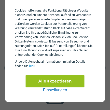
aufgebraucht ist können Sie mit 100 Mbit/s weitersurfen.
Es sind Zusatzpakete zum Aufstocken von Daten
Cookies helfen uns, die Funktionalität dieser Website
erhältlich. Bei einem Wertkarten-Tarif wird keine
sicherzustellen, unsere Services laufend zu verbessern
Servicepauschale erhoben.
und Ihnen personalisierte Empfehlungen anzuzeigen
außerdem werden Cookies zur Personalisierung von
Werbung verwendet. Durch Klick auf “Alle akzeptieren”
erteilen Sie Ihre ausdrückliche Einwilligung zur
Verwendung von Cookies, einschließlich Cookies von
Drittanbietern, sowie zur Erfassung von Besuchs- und
Nutzungsdaten. Mit Klick auf “Einstellungen” können Sie
Ihre Einwilligung individuell anpassen und das Setzen
entsprechender Cookies ablehnen.
Startpaket
Unsere Daten­schutz­informationen mit allen Details
finden Sie
hier
.
Die SIM-Karte zum Tarif Georg smart light ist kostenlos und
über die Webseite von Ge org! erhältlich. Tarifoptionen
können nach Erhalt der Karte hinzugebucht werden.
Alle akzeptieren
Einstellungen