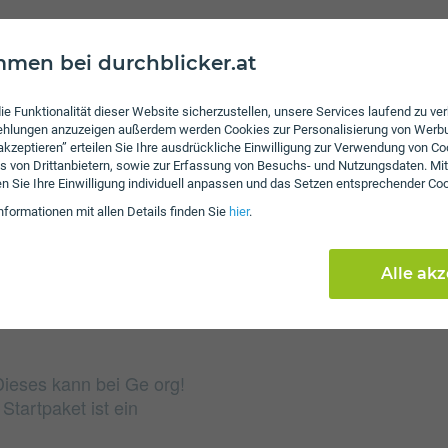
men bei durchblicker.at
Gebühren
Nach Verbrauch der inkl
ie Funktionalität dieser Website sicherzustellen, unsere Services laufend zu v
von 4 ct/€ pro Minute u
fehlungen anzuzeigen außerdem werden Cookies zur Personalisierung von Werb
 akzeptieren” erteilen Sie Ihre ausdrückliche Einwilligung zur Verwendung von Co
das inkludierte Datenvo
s von Drittanbietern, sowie zur Erfassung von Besuchs- und Nutzungsdaten. Mit
Mbit/s weitersurfen. Es
en Sie Ihre Einwilligung individuell anpassen und das Setzen entsprechender Co
Daten erhältlich. Bei ei
nformationen mit allen Details finden Sie
hier
.
Servicepauschale erhob
Alle ak
Dieses kann bei Ge org!
tartpaket ist ein