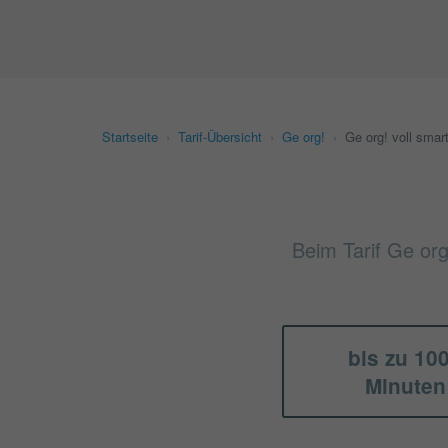
Startseite
›
Tarif-Übersicht
›
Ge org!
›
Ge org! voll smar
Beim Tarif Ge org
bis zu 10
Minuten