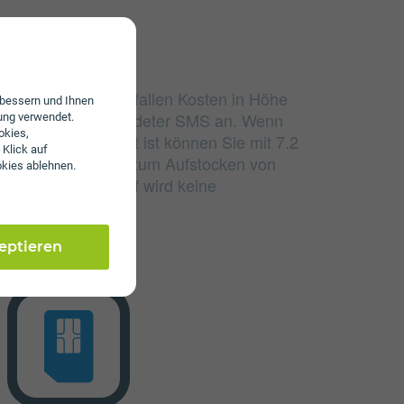
udierten Einheiten fallen Kosten in Höhe
erbessern und Ihnen
nd 4 ct/€ pro versendeter SMS an. Wenn
ung verwendet.
okies,
lumen aufgebraucht ist können Sie mit 7.2
 Klick auf
 sind Zusatzpakete zum Aufstocken von
okies ablehnen.
nem Wertkarten-Tarif wird keine
en.
zeptieren