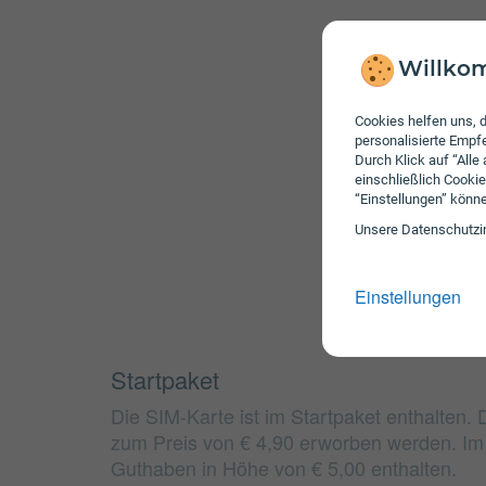
Willkom
Cookies helfen uns, d
personalisierte Emp
Durch Klick auf “Alle
einschließlich Cookie
“Einstellungen” könn
Unsere Daten­schutz­i
Einstellungen
Startpaket
Die SIM-Karte ist im Startpaket enthalten. 
zum Preis von € 4,90 erworben werden. Im S
Guthaben in Höhe von € 5,00 enthalten.