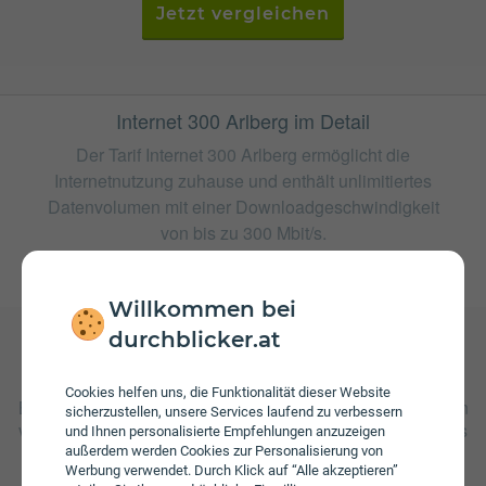
Jetzt vergleichen
Internet 300 Arlberg im Detail
Der Tarif Internet 300 Arlberg ermöglicht die
Internetnutzung zuhause und enthält unlimitiertes
Datenvolumen mit einer Downloadgeschwindigkeit
von bis zu 300 Mbit/s.
weitere Tarife von highspeed
Willkommen bei
durchblicker.at
Gebühren
Cookies helfen uns, die Funktionalität dieser Website
Beim Tarif Internet 300 Arlberg fallen monatliche Gebühren
sicherzustellen, unsere Services laufend zu verbessern
von € 44,99 an. Weiters fallen einmalige Gebühren von bis
und Ihnen personalisierte Empfehlungen anzuzeigen
zu € 79,00 an.
außerdem werden Cookies zur Personalisierung von
Werbung verwendet. Durch Klick auf “Alle akzeptieren”