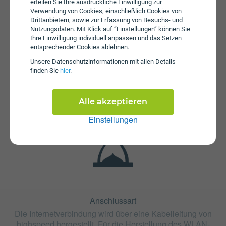
erteilen Sie Ihre ausdrückliche Einwilligung zur
Verwendung von Cookies, einschließlich Cookies von
Drittanbietern, sowie zur Erfassung von Besuchs- und
Nutzungsdaten. Mit Klick auf “Einstellungen” können Sie
Ihre Einwilligung individuell anpassen und das Setzen
entsprechender Cookies ablehnen.
Unsere Daten­schutz­informationen mit allen Details
Fristen
finden Sie
hier
.
Die Vertragslaufzeit bei Internet 300 Arlberg beträgt 24
Monate. Die Kündigungsfrist beträgt 1 Monat.
Alle akzeptieren
Einstellungen
Anschlussart
Die Internetverbindung wird über eine Kabelleitung von
highspeed hergestellt. Für die Herstellung des WLAN-