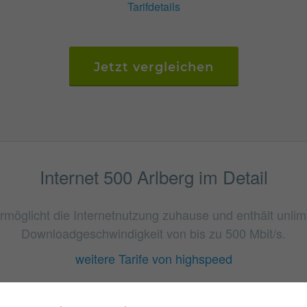
Tarifdetails
Jetzt vergleichen
Internet 500 Arlberg im Detail
 ermöglicht die Internetnutzung zuhause und enthält unlim
Downloadgeschwindigkeit von bis zu 500 Mbit/s.
weitere Tarife von highspeed