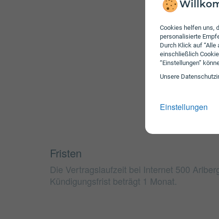
Willkom
Cookies helfen uns, d
personalisierte Emp
Durch Klick auf “Alle
einschließlich Cookie
“Einstellungen” könn
Unsere Daten­schutz­i
Einstellungen
Fristen
Die Vertragslaufzeit bei Internet 500 Arlbe
Kündigungsfrist beträgt 1 Monat.