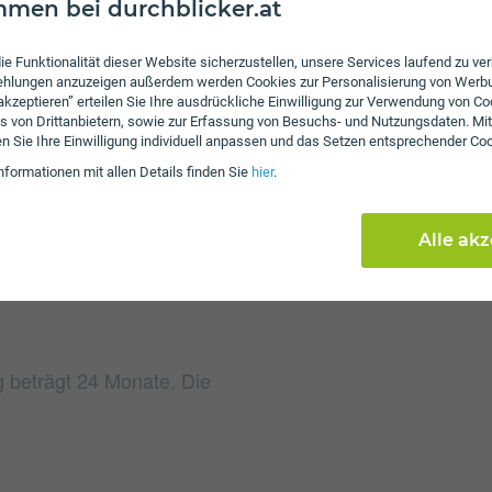
men bei durchblicker.at
ie Funktionalität dieser Website sicherzustellen, unsere Services laufend zu v
fehlungen anzuzeigen außerdem werden Cookies zur Personalisierung von Werb
 akzeptieren” erteilen Sie Ihre ausdrückliche Einwilligung zur Verwendung von Co
Gebühren
s von Drittanbietern, sowie zur Erfassung von Besuchs- und Nutzungsdaten. Mit
en Sie Ihre Einwilligung individuell anpassen und das Setzen entsprechender Co
Beim Tarif Internet 500
nformationen mit allen Details finden Sie
hier
.
64,99 an. Weiters falle
Alle ak
rg beträgt 24 Monate. Die