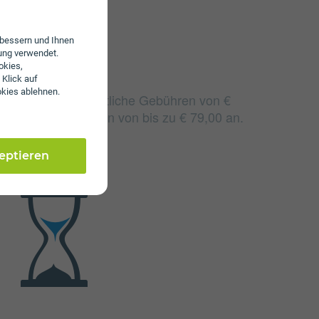
erbessern und Ihnen
ung verwendet.
okies,
 Klick auf
okies ablehnen.
 Arlberg fallen monatliche Gebühren von €
n einmalige Gebühren von bis zu € 79,00 an.
zeptieren