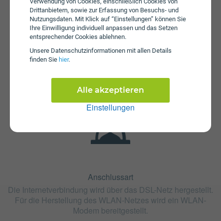
Verwendung von Cookies, einschließlich Cookies von
Drittanbietern, sowie zur Erfassung von Besuchs- und
Nutzungsdaten. Mit Klick auf “Einstellungen” können Sie
Ihre Einwilligung individuell anpassen und das Setzen
entsprechender Cookies ablehnen.
Fristen
Unsere Daten­schutz­informationen mit allen Details
finden Sie
hier
.
Die Vertragslaufzeit bei DSL Fiber 50 beträgt 24 Monate.
Die Kündigungsfrist beträgt 1 Monat.
Alle akzeptieren
Einstellungen
Anschlussart
Die Internetverbindung wird über das DSL-Netz hergestellt.
Für die Herstellung des WLAN-Netzes wird ein WLAN-
Modem bereitgestellt.