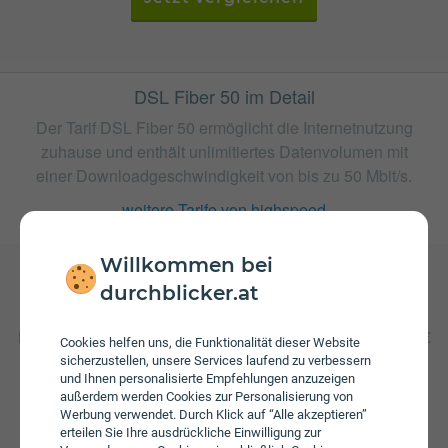
DSL Fiber 50 im Detail
Der Tarif DSL Fiber 50 ermöglicht die Internetnutzung
zuhause und enthält unlimitiertes Datenvolumen mit
einer Downloadgeschwindigkeit von bis zu 50 Mbit/s.
weitere Tarife von highspeed
Willkommen bei
durchblicker.at
Gebühren
Beim Tarif DSL Fiber 50 fallen monatliche Gebühren von €
Cookies helfen uns, die Funktionalität dieser Website
32,90 an. Die jährliche Servicepauschale beträgt € 27,00.
sicherzustellen, unsere Services laufend zu verbessern
Weiters fallen einmalige Gebühren von bis zu € 79,00 an.
und Ihnen personalisierte Empfehlungen anzuzeigen
außerdem werden Cookies zur Personalisierung von
Werbung verwendet. Durch Klick auf “Alle akzeptieren”
erteilen Sie Ihre ausdrückliche Einwilligung zur