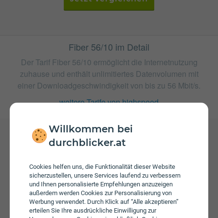
Fiber 56/10 im Detail
Der Tarif Fiber 56/10 ermöglicht die Internetnutzung
zuhause und enthält unlimitiertes Datenvolumen mit
einer Downloadgeschwindigkeit von bis zu 56 Mbit/s.
weitere Tarife von highspeed
Willkommen bei
durchblicker.at
Gebühren
Beim Tarif Fiber 56/10 fallen monatliche Gebühren von €
Cookies helfen uns, die Funktionalität dieser Website
28,90 an. Die jährliche Servicepauschale beträgt € 34,90.
sicherzustellen, unsere Services laufend zu verbessern
Weiters fallen einmalige Gebühren von bis zu € 79,00 an.
und Ihnen personalisierte Empfehlungen anzuzeigen
außerdem werden Cookies zur Personalisierung von
Werbung verwendet. Durch Klick auf “Alle akzeptieren”
erteilen Sie Ihre ausdrückliche Einwilligung zur