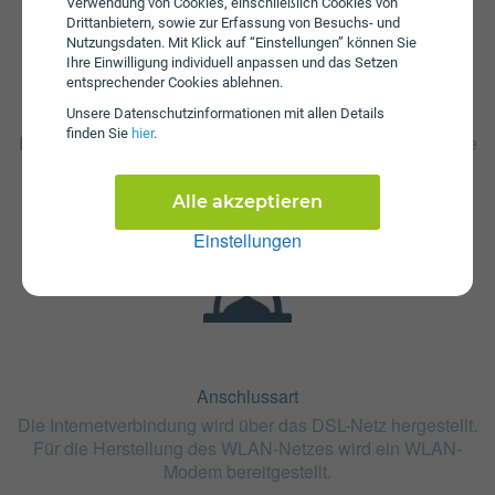
Verwendung von Cookies, einschließlich Cookies von
Drittanbietern, sowie zur Erfassung von Besuchs- und
Nutzungsdaten. Mit Klick auf “Einstellungen” können Sie
Ihre Einwilligung individuell anpassen und das Setzen
entsprechender Cookies ablehnen.
Fristen
Unsere Daten­schutz­informationen mit allen Details
finden Sie
hier
.
Die Vertragslaufzeit bei Fiber 56/10 beträgt 24 Monate. Die
Kündigungsfrist beträgt 1 Monat.
Alle akzeptieren
Einstellungen
Anschlussart
Die Internetverbindung wird über das DSL-Netz hergestellt.
Für die Herstellung des WLAN-Netzes wird ein WLAN-
Modem bereitgestellt.